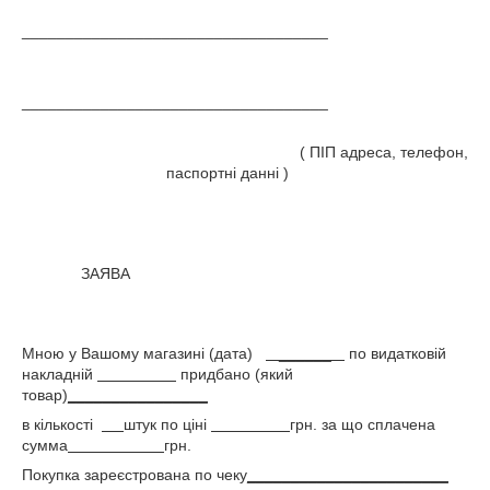
___________________________________
___________________________________
( ПІП адреса, телефон,
паспортні данні )
ЗАЯВА
Мною у Вашому магазині (дата)
______
по видатковій
накладній
придбано (який
товар)
________________
в кількості
штук по ціні
грн. за що сплачена
сумма
грн.
Покупка зареєстрована по чеку
_______________________