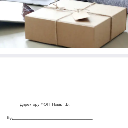
Директору ФОП Новік Т.В.
Від___________________________________