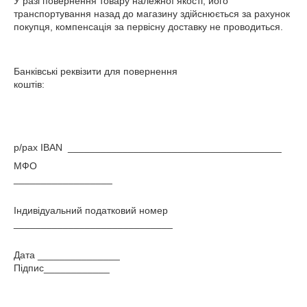
У разі повернення товару належної якості, його
транспортування назад до магазину здійснюється за рахунок
покупця, компенсація за первісну доставку не проводиться.
Банківські реквізити для повернення
коштів:
р/рах IBAN _______________________________________
МФО
__________________
Індивідуальний податковий номер
_____________________________
Дата _______________
Підпис____________