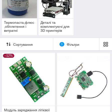
Термопаста,флюс
Деталі та
,обплетення і
комплектуючі для
витратні
3D принтерів
матеріали
Сортування
0
Фільтри
–12%
Модуль заряджання літієвої