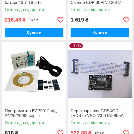
батареї 3,7-18,5 В
Скалер EDP 30PIN 120HZ
Готово до відправки
Готово до відправки
216,48
1 619
₴
₴
246 ₴
Купити
Купити
–12%
Програматор EZP2019 під
Перетворювач GDSXGD
24/25/26/93 серію
LVDS to VBO-V3.0 IN8905A
Готово до відправки
Готово до відправки
818
572,88
₴
₴
651 ₴