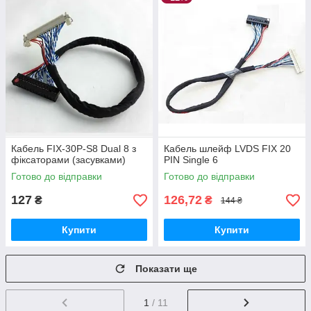
Кабель FIX-30P-S8 Dual 8 з
Кабель шлейф LVDS FIX 20
фіксаторами (засувками)
PIN Single 6
Готово до відправки
Готово до відправки
127
126,72
₴
₴
144 ₴
Купити
Купити
Показати ще
1
/ 11