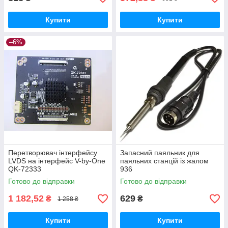
Купити
Купити
–6%
Перетворювач інтерфейсу
Запасний паяльник для
LVDS на інтерфейс V-by-One
паяльних станцій із жалом
QK-72333
936
Готово до відправки
Готово до відправки
1 182,52
629
₴
₴
1 258 ₴
Купити
Купити