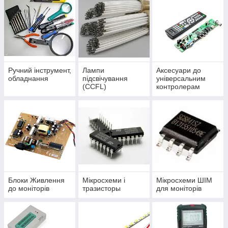
порадують.Вдалих покупок!
Ручний інструмент,
Лампи
Аксесуари до
обладнання
підсвічування
універсальним
(CCFL)
контролерам
Блоки Живлення
Мікросхеми і
Мікросхеми ШІМ
до моніторів
тразисторы
для моніторів