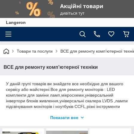
Langeron
Товари та послуги
ВСЕ для ремонту комп'ютерної техні
ВСЕ для ремонту комп'ютерної техніки
У даній групі товарів ви знайдете все необхідне для вашого
сервісу або майстерні.Все для ремонту моніторів : LED
комплекти для заміни ламп,мікросхеми,універсальний
інвертори блоків живлення,універсальні скалера LVDS ,лампи
підсвічування моніторів і ноутбуків CCFL,різні інструменти
для розтину техніки,силіконові термопрокладки та всі
Показати все
комплектуючі для BGA пайки і реболла, POST карти для
діагностики ПК,програматори мікросхем різних рівнів.Все це
ви можете знайти у нас по відмінним цінами,які Вас