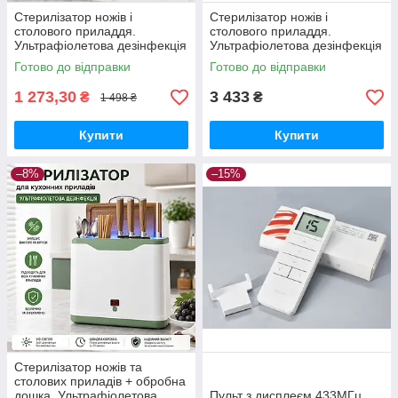
Стерилізатор ножів і
Стерилізатор ножів і
столового приладдя.
столового приладдя.
Ультрафіолетова дезінфекція
Ультрафіолетова дезінфекція
в домашніх умовах.
з кришкою
Готово до відправки
Готово до відправки
1 273,30
3 433
₴
₴
1 498 ₴
Купити
Купити
–8%
–15%
Стерилізатор ножів та
столових приладів + обробна
дошка. Ультрафіолетова
Пульт з дисплеєм 433МГц