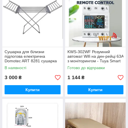
Сушарка для білизни
KWS-302WF Розумний
підлогова електрична
автомат Wifi на дин-рейці 63A
Domotec ART 8281 сушарка
з моніторингом - Tuya Smart
для одягу сушарка підлогова
Life
В наявності
Готово до відправки
3 000
1 144
₴
₴
Купити
Купити