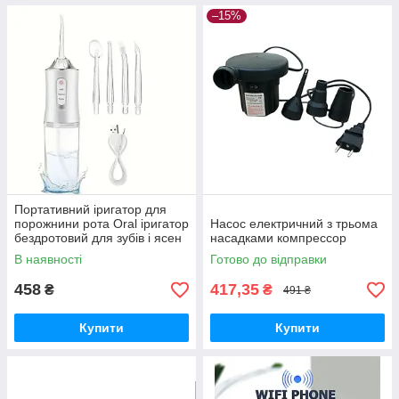
–15%
Портативний іригатор для
порожнини рота Oral іригатор
Насос електричний з трьома
бездротовий для зубів і ясен
насадками компрессор
В наявності
Готово до відправки
458
417,35
₴
₴
491 ₴
Купити
Купити