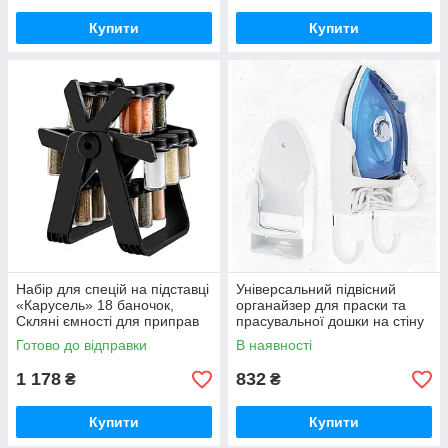
Купити
Купити
Набір для спецій на підставці
Універсальний підвісний
«Карусель» 18 баночок,
органайзер для праски та
Скляні ємності для приправ
прасувальної дошки на стіну
(Чорний)
Готово до відправки
В наявності
1 178
832
₴
₴
Купити
Купити