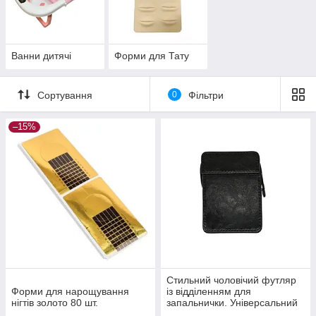
Ванни дитячі
Форми для Тату
Сортування
0
Фільтри
–15%
Стильний чоловічий футляр
Форми для нарощування
із відділенням для
нігтів золото 80 шт.
запальнички. Універсальний
аксесуар і подарунок