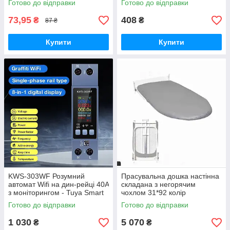
Готово до відправки
Готово до відправки
73,95
408
₴
₴
87 ₴
Купити
Купити
KWS-303WF Розумний
Прасувальна дошка настінна
автомат Wifi на дин-рейці 40A
складана з негорячим
з моніторингом - Tuya Smart
чохлом 31*92 колір
Life
сріблястий
Готово до відправки
Готово до відправки
1 030
5 070
₴
₴