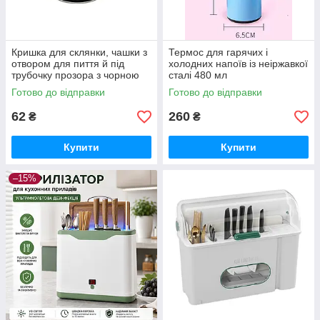
Кришка для склянки, чашки з
Термос для гарячих і
отвором для пиття й під
холодних напоїв із неіржавкої
трубочку прозора з чорною
сталі 480 мл
кришкою
Готово до відправки
Готово до відправки
62
260
₴
₴
Купити
Купити
–15%