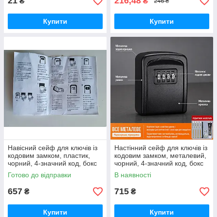
21
216,48
₴
₴
246 ₴
Купити
Купити
Навісний сейф для ключів із
Настінний сейф для ключів із
кодовим замком, пластик,
кодовим замком, металевий,
чорний, 4-значний код, бокс
чорний, 4-значний код, бокс
для зберігання ключів
для зберігання ключів
Готово до відправки
В наявності
120*90*40
95*75*35
657
715
₴
₴
Купити
Купити