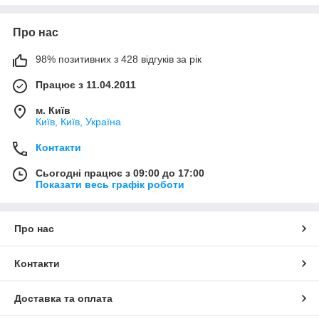
У нашому асортименті представлені декоративні камені
Про нас
різного розміру, форми та відтінків, які чудово поєднуються з
епоксидною смолою. Вони підходять як створення ювелірних
виробів, так масштабних декоративних проектів.
98% позитивних з 428 відгуків за рік
Види декоративного каміння:
Працює з 11.04.2011
Прозорі та напівпрозорі камені: додають глибину та
м. Київ
блиск виробам.
Київ, Київ, Україна
Кольорові камені: створюють яскраві акценти та
можуть використовуватися для контрастних композицій.
Контакти
Подрібнений камінь: ідеально підходить для
Сьогодні працює з 09:00 до 17:00
створення текстурних поверхонь та художніх
Показати весь графік роботи
інсталяцій.
Натуральне каміння: додають виробу природну
естетику та оригінальність.
Про нас
Контакти
Доставка та оплата