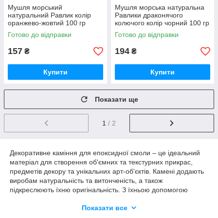
Мушля морський
Мушля морська натуральна
натуральний Равлик колір
Равлики драконячого
оранжево-жовтий 100 гр
колючого колір чорний 100 гр
Готово до відправки
Готово до відправки
157
194
₴
₴
Купити
Купити
Показати ще
1
/ 2
Декоративне каміння для епоксидної смоли – це ідеальний
матеріал для створення об'ємних та текстурних прикрас,
предметів декору та унікальних арт-об'єктів. Камені додають
виробам натуральність та витонченість, а також
підкреслюють їхню оригінальність. З їхньою допомогою
можна створювати гарні композиції, від імітації природних
Показати все
ландшафтів до яскравих акцентних елементів у біжутерії чи
меблів.