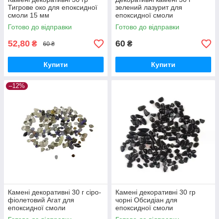
Тигрове око для епоксидної
зелений лазурит для
смоли 15 мм
епоксидної смоли
Готово до відправки
Готово до відправки
52,80
60
₴
₴
60 ₴
Купити
Купити
–12%
Камені декоративні 30 г сіро-
Камені декоративні 30 гр
фіолетовий Агат для
чорні Обсидіан для
епоксидної смоли
епоксидної смоли