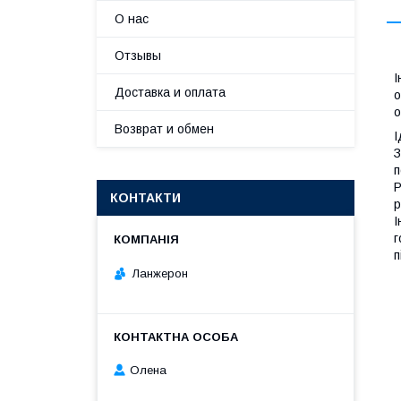
О нас
Отзывы
І
Доставка и оплата
о
о
Возврат и обмен
І
З
п
Р
КОНТАКТИ
р
І
г
п
Ланжерон
Олена