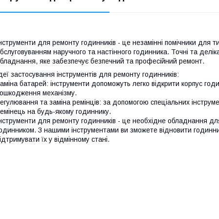
нструменти для ремонту годинників - це незамінні помічники для т
бслуговуванням наручного та настінного годинника. Точні та делік
бладнання, яке забезпечує безпечний та професійний ремонт.
деї застосування інструментів для ремонту годинників:
аміна батарей: інструменти допоможуть легко відкрити корпус год
ошкодження механізму.
егулювання та заміна ремінців: за допомогою спеціальних інструм
емінець на будь-якому годиннику.
нструменти для ремонту годинників - це необхідне обладнання для ти
одинником. З нашими інструментами ви зможете відновити годинник
ідтримувати їх у відмінному стані.