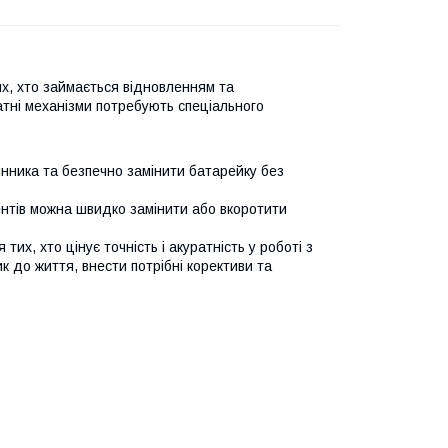
их, хто займається відновленням та
атні механізми потребують спеціального
инника та безпечно замінити батарейку без
ентів можна швидко замінити або вкоротити
х, хто цінує точність і акуратність у роботі з
 до життя, внести потрібні корективи та