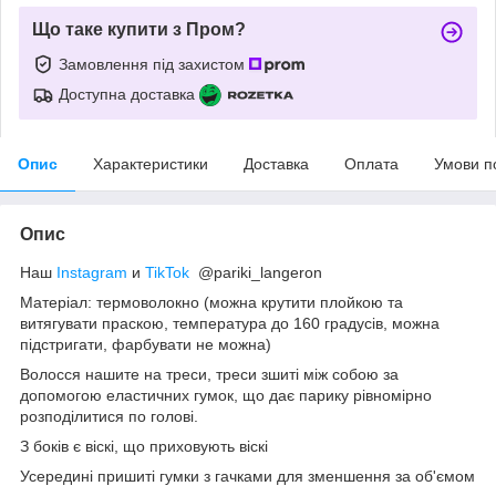
Що таке купити з Пром?
Замовлення під захистом
Доступна доставка
Опис
Характеристики
Доставка
Оплата
Умови п
Опис
Наш
Instagram
и
TikTok
@pariki_langeron
Матеріал: термоволокно (можна крутити плойкою та
витягувати праскою, температура до 160 градусів, можна
підстригати, фарбувати не можна)
Волосся нашите на треси, треси зшиті між собою за
допомогою еластичних гумок, що дає парику рівномірно
розподілитися по голові.
З боків є віскі, що приховують віскі
Усередині пришиті гумки з гачками для зменшення за об'ємом