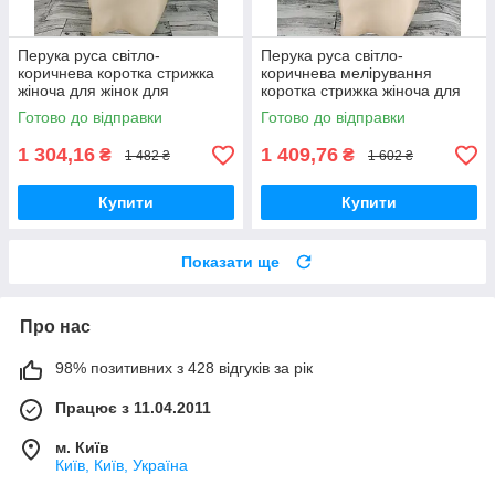
Перука руса світло-
Перука руса світло-
коричнева коротка стрижка
коричнева мелірування
жіноча для жінок для
коротка стрижка жіноча для
щоденної носки Hivision
жінок для щоденної носки
Готово до відправки
Готово до відправки
1651-12
Hivision 1560а-14
1 304,16
1 409,76
₴
₴
1 482 ₴
1 602 ₴
Купити
Купити
Показати ще
Про нас
98% позитивних з 428 відгуків за рік
Працює з 11.04.2011
м. Київ
Київ, Київ, Україна