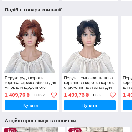
Подібні товари компанії
Перука руда коротка
Перука темно-каштанова
Перу
коротка стрижа жіноча для
коричнева коротка коротка
коро
жінок для щоденного
стриження для жінок для
для 
носіння Hivision 1560a-130
щоденного носіння
носі
1 409,76
1 409,76
1 4
₴
₴
1 602 ₴
1 602 ₴
Hivision 1560a-4
Купити
Купити
Акційні пропозиції та новинки
–12%
–12%