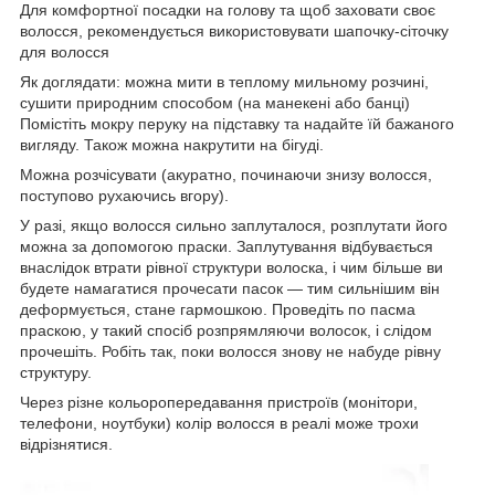
Для комфортної посадки на голову та щоб заховати своє
волосся, рекомендується використовувати шапочку-сіточку
для волосся
Як доглядати: можна мити в теплому мильному розчині,
сушити природним способом (на манекені або банці)
Помістіть мокру перуку на підставку та надайте їй бажаного
вигляду. Також можна накрутити на бігуді.
Можна розчісувати (акуратно, починаючи знизу волосся,
поступово рухаючись вгору).
У разі, якщо волосся сильно заплуталося, розплутати його
можна за допомогою праски. Заплутування відбувається
внаслідок втрати рівної структури волоска, і чим більше ви
будете намагатися прочесати пасок — тим сильнішим він
деформується, стане гармошкою. Проведіть по пасма
праскою, у такий спосіб розпрямляючи волосок, і слідом
прочешіть. Робіть так, поки волосся знову не набуде рівну
структуру.
Через різне кольоропередавання пристроїв (монітори,
телефони, ноутбуки) колір волосся в реалі може трохи
відрізнятися.