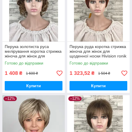
Перука золотиста руса
Перука руда коротка стрижка
мелірування коротка стрижка
жіноча для жінок для
жіноча для жінок для
щоденної носки Hivision ronik
щоденної носки Hivision
130
Готово до відправки
Готово до відправки
1560a-v6
1 408
1 323,52
₴
₴
1 600 ₴
1 504 ₴
Купити
Купити
–12%
–12%