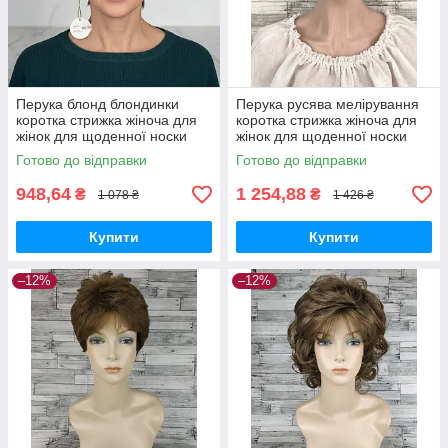
Перука блонд блондинки
Перука русява мелірування
коротка стрижка жіноча для
коротка стрижка жіноча для
жінок для щоденної носки
жінок для щоденної носки
Hivision
Готово до відправки
Готово до відправки
948,64
1 254,88
₴
₴
1 078 ₴
1 426 ₴
Купити
Купити
–12%
–12%