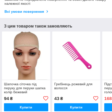
належної якості
Всі умови повернення
З цим товаром також замовляють
Шапочка сіточка під
Гребінець рожевий для
Підс
перуку для перуки шапка
волосся
перу
колір бежевий
голо
чор
94
43
168
₴
₴
Купити
Купити