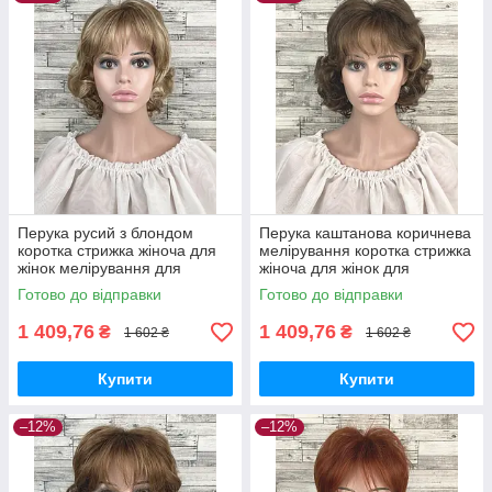
Перука русий з блондом
Перука каштанова коричнева
коротка стрижка жіноча для
мелірування коротка стрижка
жінок мелірування для
жіноча для жінок для
щоденної носки Hivision
щоденної носки Hivision
Готово до відправки
Готово до відправки
1560А H16/613
1560A-RM73
1 409,76
1 409,76
₴
₴
1 602 ₴
1 602 ₴
Купити
Купити
–12%
–12%