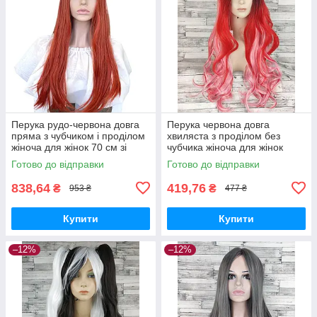
Перука рудо-червона довга
Перука червона довга
пряма з чубчиком і проділом
хвиляста з проділом без
жіноча для жінок 70 см зі
чубчика жіноча для жінок
штучного волосся
80см зі штучного волосся з
Готово до відправки
Готово до відправки
темним
838,64
419,76
₴
₴
953 ₴
477 ₴
Купити
Купити
–12%
–12%