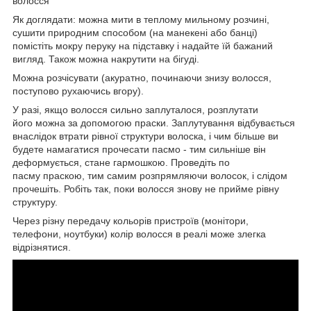
волосся
Як доглядати: можна мити в теплому мильному розчині,
сушити природним способом (на манекені або банці)
помістіть мокру перуку на підставку і надайте їй бажаний
вигляд. Також можна накрутити на бігуді.
Можна розчісувати (акуратно, починаючи знизу волосся,
поступово рухаючись вгору).
У разі, якщо волосся сильно заплуталося, розплутати
його можна за допомогою праски. Заплутування відбувається
внаслідок втрати рівної структури волоска, і чим більше ви
будете намагатися прочесати пасмо - тим сильніше він
деформується, стане гармошкою. Проведіть по
пасму праскою, тим самим розпрямляючи волосок, і слідом
прочешіть. Робіть так, поки волосся знову не прийме рівну
структуру.
Через різну передачу кольорів пристроїв (монітори,
телефони, ноутбуки) колір волосся в реалі може злегка
відрізнятися.