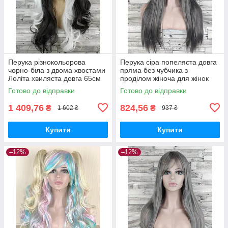
Перука різнокольорова
Перука сіра попеляста довга
чорно-біла з двома хвостами
пряма без чубчика з
Лоліта хвиляста довга 65см
проділом жіноча для жінок
жіноча штучна з довгим
70см зі штучного волосся
Готово до відправки
Готово до відправки
чубчиком
1 409,76
824,56
₴
₴
1 602 ₴
937 ₴
Купити
Купити
–12%
–12%