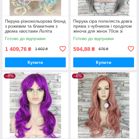
Перука різнокольорова блонд
Перука сіра попеляста довга
з рожевим та блакитним з
пряма з чубчиком і проділом
двома хвостами Лоліта
жіноча для жінок 70см зі
хвиляста довга 70см жіноча
штучного волосся
Готово до відправки
Готово до відправки
штучна
1 409,76
594,88
₴
₴
1 602 ₴
676 ₴
Купити
Купити
–8%
–6%