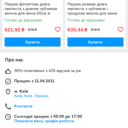
Перука фіолетова довга
Перука рожева довга
хвиляста з довгим чубчиком
хвиляста з чубчиком і
жіноча для жінок 60см зі
проділом жіноча для жінок
штучного волосся
70см зі штучного волосся
Готово до відправки
Готово до відправки
621,92
635,44
₴
₴
676 ₴
676 ₴
Купити
Купити
Про нас
98% позитивних з 428 відгуків за рік
Працює з 11.04.2011
м. Київ
Київ, Київ, Україна
Контакти
Сьогодні працює з 09:00 до 17:00
Показати весь графік роботи