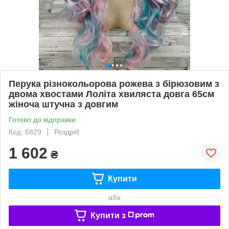
Перука різнокольорова рожева з бірюзовим з
двома хвостами Лоліта хвиляста довга 65см
жіноча штучна з довгим
Готово до відправки
Код: 6829
Роздріб
1 602
₴
Купити
або
Купити з