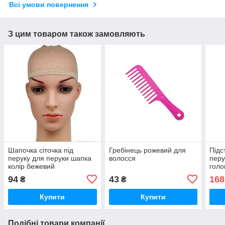
Всі умови повернення
З цим товаром також замовляють
Шапочка сіточка під
Гребінець рожевий для
Підс
перуку для перуки шапка
волосся
перу
колір бежевий
голо
чор
94
43
168
₴
₴
Купити
Купити
Подібні товари компанії