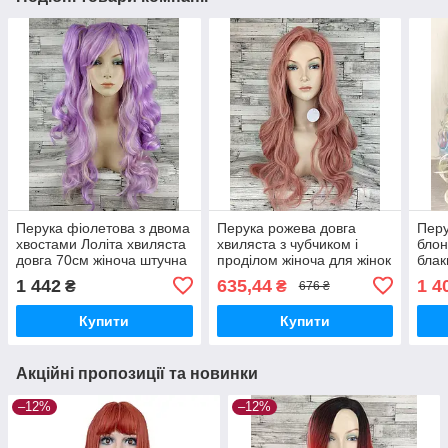
Перука фіолетова з двома
Перука рожева довга
Перу
хвостами Лоліта хвиляста
хвиляста з чубчиком і
блон
довга 70см жіноча штучна
проділом жіноча для жінок
блак
з довгим
70см зі штучного волосся
хвос
1 442
635,44
1 4
₴
₴
676 ₴
довг
Купити
Купити
Акційні пропозиції та новинки
–12%
–12%