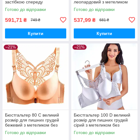
застібкою спереду
леопардовий з метеликом
без кісточок із застібкою
Готово до відправки
Готово до відправки
спереду
591,71
537,99
₴
₴
749 ₴
681 ₴
Купити
Купити
–21%
–21%
Бюстгальтер 80 C великий
Бюстгальтер 100 D великий
розмір для пишних грудей
розмір для пишних грудей
бежевий з метеликом без
сірий з метеликом без
кісточок застібкою спереду
кісточок застібкою спереду
Готово до відправки
Готово до відправки