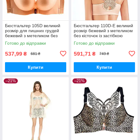
Бюстгальтер 105D великий
Бюстгальтер 110D-E великий
розмір для пишних грудей
розмір бежевий з метеликом
бежевий з метеликом без
без кісточок із застібкою
кісточок із застібкою спереду
спереду
Готово до відправки
Готово до відправки
537,99
591,71
₴
₴
681 ₴
749 ₴
Купити
Купити
–21%
–21%