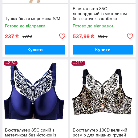
Бюстгальтер 85С
леопардовий із метеликом
Туніка біла з мережива S/M
без кісточок застібкою
спереду
Готово до відправки
Готово до відправки
237
537,99
₴
₴
300 ₴
681 ₴
Купити
Купити
–21%
–21%
Бюстгальтер 85C синій з
Бюстгальтер 100D великий
метеликом без кісточок із
розмір для пишних грудей