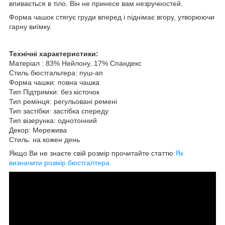
впивається в тіло. Він не принесе вам незручностей.
Форма чашок стягує груди вперед і піднімає вгору, утворюючи
гарну виїмку.
Технічні характеристики:
Матеріал : 83% Нейлону, 17% Спандекс
Стиль бюстгальтера: пуш-ап
Форма чашки: повна чашка
Тип Підтримки: без кісточок
Тип ремінця: регульовані ремені
Тип застібки: застібка спереду
Тип візерунка: однотонний
Декор: Мережива
Стиль: на кожен день
Якщо Ви не знаєте свій розмір прочитайте статтю
Як
визначити розмір бюстгалтера