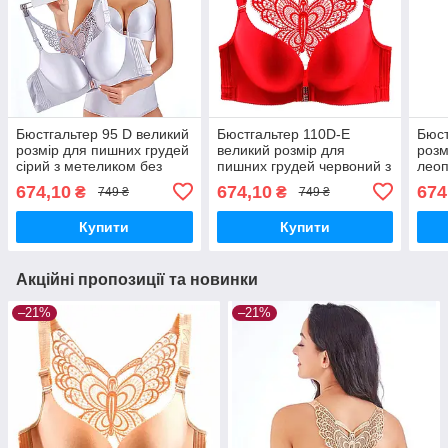
Бюстгальтер 95 D великий
Бюстгальтер 110D-E
Бюст
розмір для пишних грудей
великий розмір для
розм
сірий з метеликом без
пишних грудей червоний з
леоп
кісточок застібкою спереду
метеликом без кісточок із
без 
674,10
674,10
674
₴
₴
749 ₴
749 ₴
застібкою спереду
спе
Купити
Купити
Акційні пропозиції та новинки
–21%
–21%