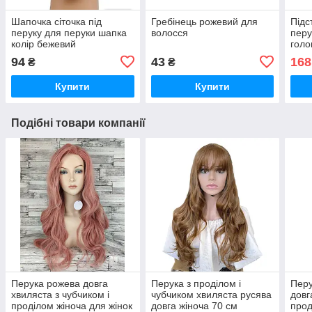
Шапочка сіточка під
Гребінець рожевий для
Підс
перуку для перуки шапка
волосся
перу
колір бежевий
голо
чор
94
43
168
₴
₴
Купити
Купити
Подібні товари компанії
Перука рожева довга
Перука з проділом і
Перу
хвиляста з чубчиком і
чубчиком хвиляста русява
довг
проділом жіноча для жінок
довга жіноча 70 см
прод