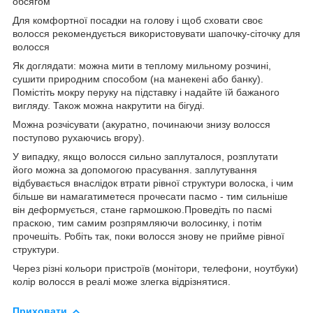
обсягом
Для комфортної посадки на голову і щоб сховати своє
волосся рекомендується використовувати шапочку-сіточку для
волосся
Як доглядати: можна мити в теплому мильному розчині,
сушити природним способом (на манекені або банку).
Помістіть мокру перуку на підставку і надайте їй бажаного
вигляду. Також можна накрутити на бігуді.
Можна розчісувати (акуратно, починаючи знизу волосся
поступово рухаючись вгору).
У випадку, якщо волосся сильно заплуталося, розплутати
його можна за допомогою прасування. заплутування
відбувається внаслідок втрати рівної структури волоска, і чим
більше ви намагатиметеся прочесати пасмо - тим сильніше
він деформується, стане гармошкою.Проведіть по пасмі
праскою, тим самим розпрямляючи волосинку, і потім
прочешіть. Робіть так, поки волосся знову не прийме рівної
структури.
Через різні кольори пристроїв (монітори, телефони, ноутбуки)
колір волосся в реалі може злегка відрізнятися.
Приховати