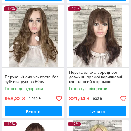
–12%
–12%
Перука жіноча середньої
Перука жіноча хвиляста без
довжини прямої коричневий
чубчика русява 60см
каштановий з прямою
чубчиком 50см
Готово до відправки
Готово до відправки
958,32
821,04
₴
₴
1 089 ₴
933 ₴
Купити
Купити
–12%
–12%