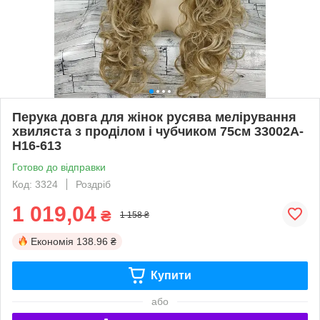
Перука довга для жінок русява мелірування
хвиляста з проділом і чубчиком 75см 33002А-
H16-613
Готово до відправки
Код: 3324
Роздріб
1 019,04
₴
1 158 ₴
Економія
138.96 ₴
Купити
або