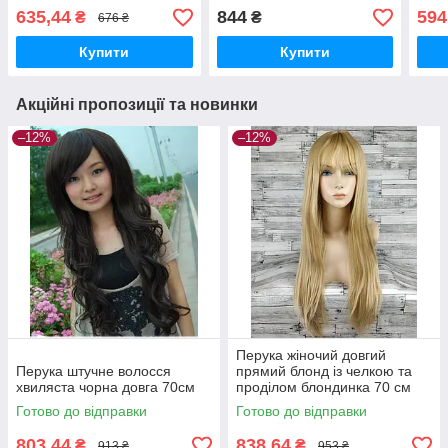
70см зі штучного волосся
70см
635,44
844
594
₴
₴
676 ₴
Купити
Купити
Акційні пропозиції та новинки
–12%
–12%
Перука жіночий довгий
Перука штучне волосся
прямий блонд із челкою та
хвиляста чорна довга 70см
проділом блондинка 70 см
Карнавальний
Готово до відправки
Готово до відправки
803,44
838,64
₴
₴
913 ₴
953 ₴