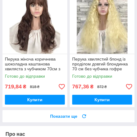
Перука жіноча коричнева
Перука хвилястий блонд із
шоколадна каштанова
проділом довгий блондинка
хвиляста з чубчиком 70см з
70 см без чубчика гофре
термоволокна
Готово до відправки
Готово до відправки
719,84
767,36
₴
₴
818 ₴
872 ₴
Купити
Купити
Показати ще
Про нас