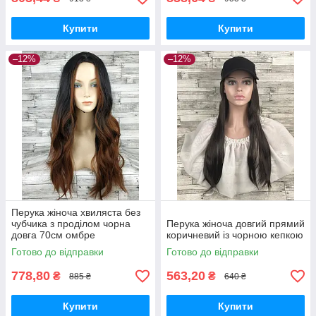
Купити
Купити
–12%
–12%
Перука жіноча хвиляста без
чубчика з проділом чорна
Перука жіноча довгий прямий
довга 70см омбре
коричневий із чорною кепкою
Готово до відправки
Готово до відправки
778,80
563,20
₴
₴
885 ₴
640 ₴
Купити
Купити