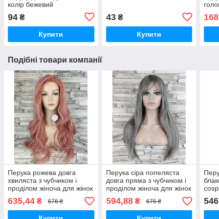
колір бежевий
голо
чор
94
43
168
₴
₴
Купити
Купити
Подібні товари компанії
Перука рожева довга
Перука сіра попеляста
Перу
хвиляста з чубчиком і
довга пряма з чубчиком і
блак
проділом жіноча для жінок
проділом жіноча для жінок
cosp
70см зі штучного волосся
70см зі штучного волосся
635,44
594,88
546
₴
₴
676 ₴
676 ₴
Купити
Купити