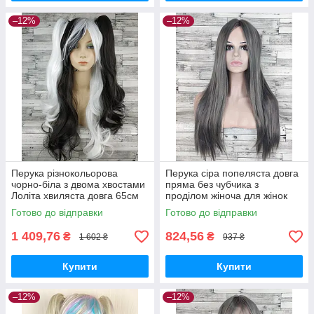
–12%
–12%
Перука різнокольорова
Перука сіра попеляста довга
чорно-біла з двома хвостами
пряма без чубчика з
Лоліта хвиляста довга 65см
проділом жіноча для жінок
жіноча штучна з довгим
70см зі штучного волосся
Готово до відправки
Готово до відправки
чубчиком
1 409,76
824,56
₴
₴
1 602 ₴
937 ₴
Купити
Купити
–12%
–12%