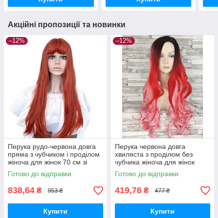
Акційні пропозиції та новинки
–12%
–12%
Перука рудо-червона довга
Перука червона довга
пряма з чубчиком і проділом
хвиляста з проділом без
жіноча для жінок 70 см зі
чубчика жіноча для жінок
штучного волосся
80см зі штучного волосся з
Готово до відправки
Готово до відправки
темним
838,64
419,76
₴
₴
953 ₴
477 ₴
Купити
Купити