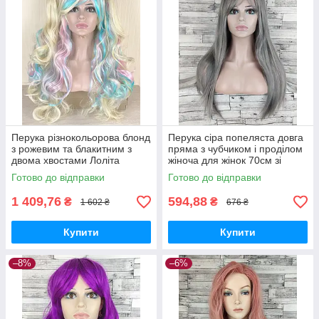
Перука різнокольорова блонд
Перука сіра попеляста довга
з рожевим та блакитним з
пряма з чубчиком і проділом
двома хвостами Лоліта
жіноча для жінок 70см зі
хвиляста довга 70см жіноча
штучного волосся
Готово до відправки
Готово до відправки
штучна
1 409,76
594,88
₴
₴
1 602 ₴
676 ₴
Купити
Купити
–8%
–6%