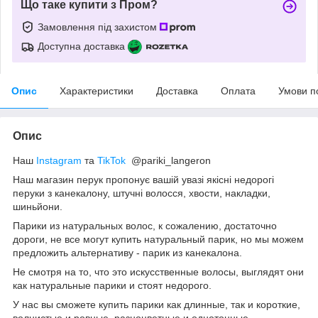
Що таке купити з Пром?
Замовлення під захистом
Доступна доставка
Опис
Характеристики
Доставка
Оплата
Умови п
Опис
Наш
Instagram
та
TikTok
@pariki_langeron
Наш магазин перук пропонує вашій увазі якісні недорогі
перуки з канекалону, штучні волосся, хвости, накладки,
шиньйони.
Парики из натуральных волос, к сожалению, достаточно
дороги, не все могут купить натуральный парик, но мы можем
предложить альтернативу - парик из канекалона.
Не смотря на то, что это искусственные волосы, выглядят они
как натуральные парики и стоят недорого.
У нас вы сможете купить парики как длинные, так и короткие,
волнистые и ровные, разноцветные и однотонные.