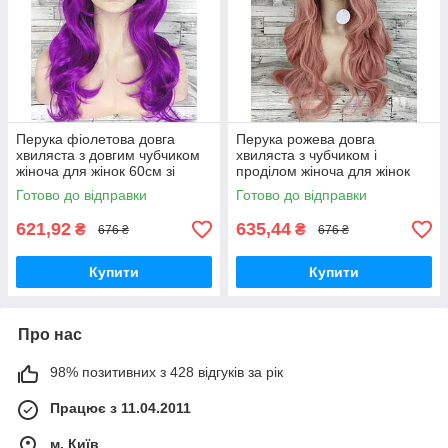
Перука фіолетова довга
Перука рожева довга
хвиляста з довгим чубчиком
хвиляста з чубчиком і
жіноча для жінок 60см зі
проділом жіноча для жінок
штучного волосся
70см зі штучного волосся
Готово до відправки
Готово до відправки
621,92
635,44
₴
₴
676 ₴
676 ₴
Купити
Купити
Про нас
98% позитивних з 428 відгуків за рік
Працює з 11.04.2011
м. Київ