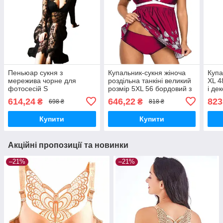
Пеньюар сукня з
Купальник-сукня жіноча
Купа
мережива чорне для
роздільна танкіні великий
XL 4
фотосесій S
розмір 5XL 56 бордовий з
і де
білим принтом
614,24
646,22
823
₴
₴
698 ₴
818 ₴
Купити
Купити
Акційні пропозиції та новинки
–21%
–21%