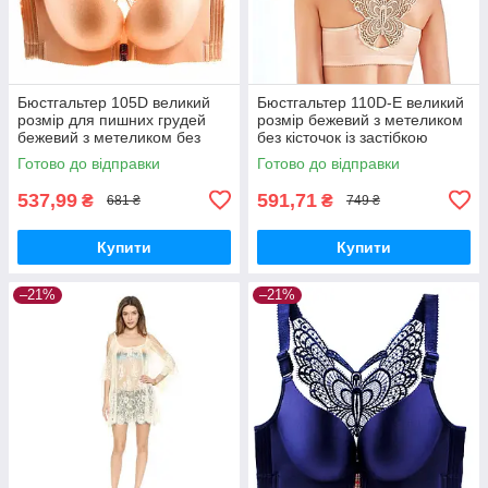
Бюстгальтер 105D великий
Бюстгальтер 110D-E великий
розмір для пишних грудей
розмір бежевий з метеликом
бежевий з метеликом без
без кісточок із застібкою
кісточок із застібкою спереду
спереду
Готово до відправки
Готово до відправки
537,99
591,71
₴
₴
681 ₴
749 ₴
Купити
Купити
–21%
–21%