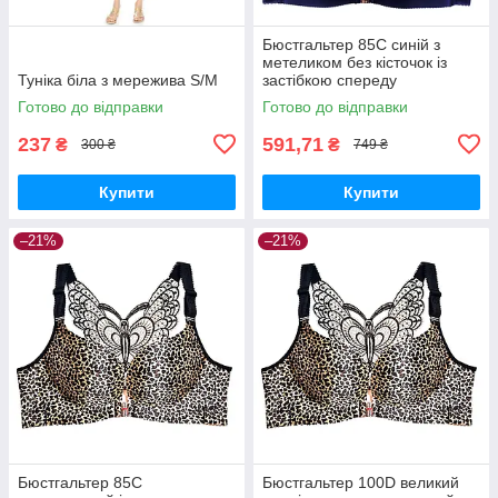
Бюстгальтер 85C синій з
метеликом без кісточок із
Туніка біла з мережива S/M
застібкою спереду
Готово до відправки
Готово до відправки
237
591,71
₴
₴
300 ₴
749 ₴
Купити
Купити
–21%
–21%
Бюстгальтер 85С
Бюстгальтер 100D великий