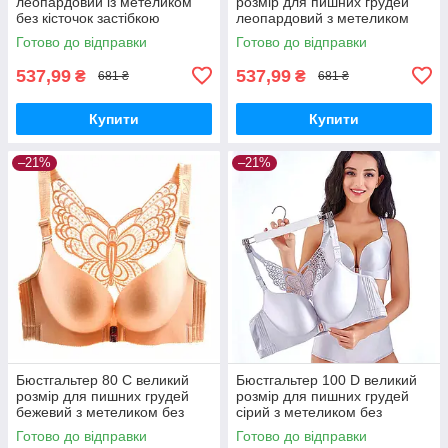
леопардовий із метеликом
розмір для пишних грудей
без кісточок застібкою
леопардовий з метеликом
спереду
без кісточок із застібкою
Готово до відправки
Готово до відправки
спереду
537,99
537,99
₴
₴
681 ₴
681 ₴
Купити
Купити
–21%
–21%
Бюстгальтер 80 C великий
Бюстгальтер 100 D великий
розмір для пишних грудей
розмір для пишних грудей
бежевий з метеликом без
сірий з метеликом без
кісточок застібкою спереду
кісточок застібкою спереду
Готово до відправки
Готово до відправки