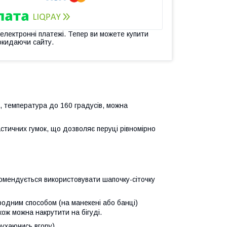
 електронні платежі. Тепер ви можете купити
окидаючи сайту.
, температура до 160 градусів, можна
стичних гумок, що дозволяє перуці рівномірно
омендується використовувати шапочку-сіточку
родним способом (на манекені або банці)
акож можна накрутити на бігуді.
ухаючись вгору).