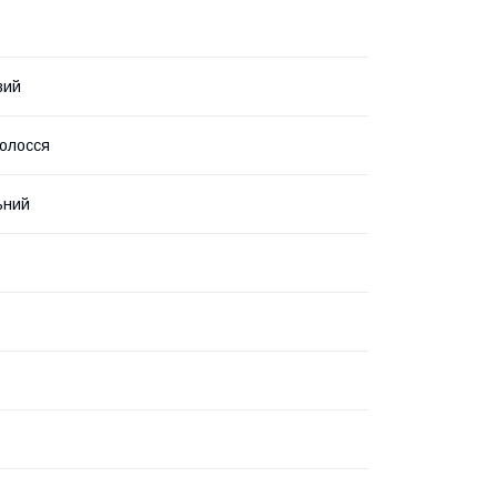
вий
олосся
ьний