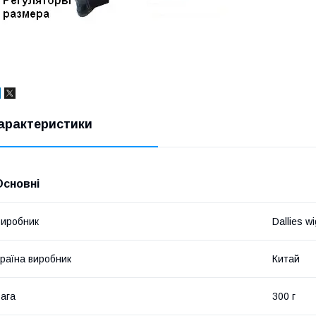
арактеристики
Основні
иробник
Dallies wi
раїна виробник
Китай
ага
300 г