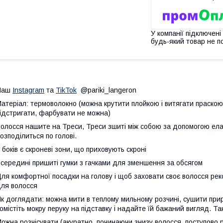
У компанії підключені
будь-який товар не п
Наш
Instagram
та
TikTok
@pariki_langeron
атеріал: термоволокно (можна крутити плойкою і витягати праскою
ідстригати, фарбувати не можна)
олосся нашите на Треси, Треси зшиті між собою за допомогою ела
озподілиться по голові.
 боків є скроневі зони, що приховують скроні
середині пришиті гумки з гачками для зменшення за обсягом
ля комфортної посадки на голову і щоб заховати своє волосся рек
ля волосся
к доглядати: можна мити в теплому мильному розчині, сушити при
омістіть мокру перуку на підставку і надайте їй бажаний вигляд. Т
ожна розчісувати (акуратно, починаючи знизу волосся, поступово р