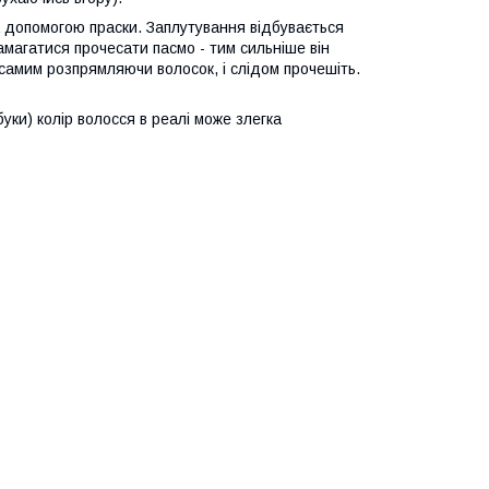
а допомогою праски. Заплутування відбувається
намагатися прочесати пасмо - тим сильніше він
самим розпрямляючи волосок, і слідом прочешіть.
уки) колір волосся в реалі може злегка