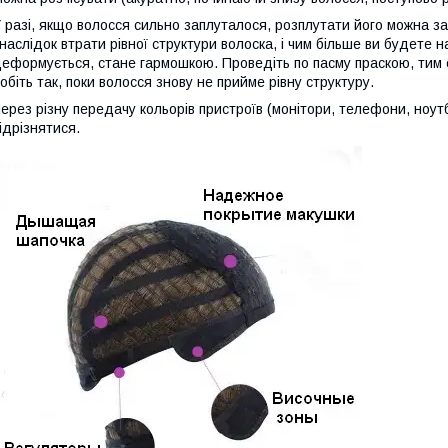
 разі, якщо волосся сильно заплуталося, розплутати його можна з
наслідок втрати рівної структури волоска, і чим більше ви будете 
еформується, стане гармошкою. Проведіть по пасму праскою, тим 
обіть так, поки волосся знову не прийме рівну структуру.
ерез різну передачу кольорів пристроїв (монітори, телефони, ноутб
ідрізнятися.