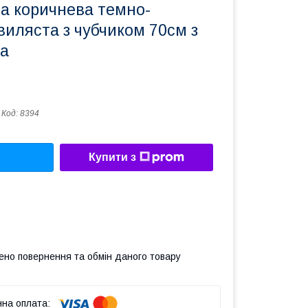
ча коричнева темно-
иляста з чубчиком 70см з
а
Код:
8394
Купити з
ено повернення та обмін даного товару