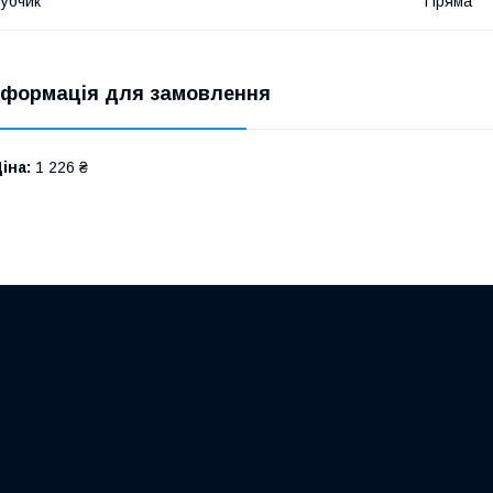
убчик
Пряма
нформація для замовлення
іна:
1 226 ₴