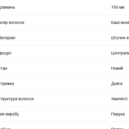
Довжина
700 мм
олір волосся
Каштано
атеріал
Штучне в
роділ
Централ
Стан
Новий
трижка
Довга
труктура волосся
Хвилясті
ип виробу
Перука