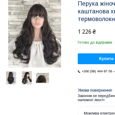
Перука жіно
каштанова хв
термоволокн
1 226 ₴
Готово до відправки
Купити
+380 (98) 444-87-56
Законом не передбач
належної якості