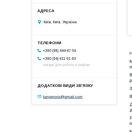
Київ, Київ, Україна
+380 (98) 444-87-56
+380 (94) 611-51-83
М
товари для роботи зі шкірою
п
В
р
З
В
langerons@gmail.com
Д
д
Я
п
М