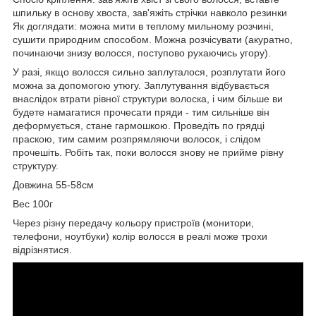
шпильку в основу хвоста, зав'яжіть стрічки навколо резинки
Як доглядати: можна мити в теплому мильному розчині,
сушити природним способом. Можна розчісувати (акуратно,
починаючи знизу волосся, поступово рухаючись угору).
У разі, якщо волосся сильно заплуталося, розплутати його
можна за допомогою утюгу. Заплутування відбувається
внаслідок втрати рівної структури волоска, і чим більше ви
будете намагатися прочесати пряди - тим сильніше він
деформується, стане гармошкою. Проведіть по грядці
праскою, тим самим розпрямляючи волосок, і слідом
прочешіть. Робіть так, поки волосся знову не прийме рівну
структуру.
Довжина 55-58см
Вес 100г
Через різну передачу кольору пристроїв (монитори,
телефони, ноутбуки) колір волосся в реалі може трохи
відрізнятися.