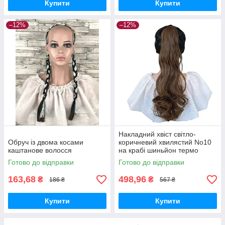
Купити
Купити
–12%
–12%
Накладний хвіст світло-
Обруч із двома косами
коричневий хвилястий No10
каштанове волосся
на крабі шиньйон термо
штучний
Готово до відправки
Готово до відправки
163,68
498,96
₴
₴
186 ₴
567 ₴
Купити
Купити