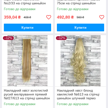
No2/33 на стрічці шиньйон
75см на стрічці шиньйон
термо штучний
світло-коричневий штучний
Готово до відправки
Готово до відправки
термо
359,04
492,80
₴
₴
408 ₴
560 ₴
Купити
Купити
–12%
–12%
Накладний хвіст золотистий
Накладний хвіст блонд
русий мелірування прямий
хвилястий №613 на стрічці
№f27/613 на стрічці шиньйон
шиньйон штучний термо
штучний термо
Готово до відправки
Готово до відправки