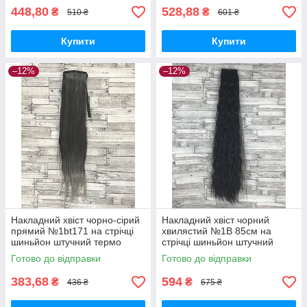
448,80
528,88
₴
₴
510 ₴
601 ₴
Купити
Купити
–12%
–12%
Накладний хвіст чорно-сірий
Накладний хвіст чорний
прямий №1bt171 на стрічці
хвилястий №1В 85см на
шиньйон штучний термо
стрічці шиньйон штучний
термо гофре
Готово до відправки
Готово до відправки
383,68
594
₴
₴
436 ₴
675 ₴