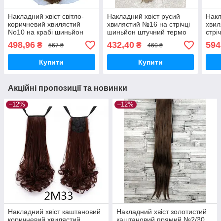
Накладний хвіст світло-
Накладний хвіст русий
Накл
коричневий хвилястий
хвилястий №16 на стрічці
хвил
No10 на крабі шиньйон
шиньйон штучний термо
стрі
термо штучний
тер
498,96
432,40
594
₴
₴
567 ₴
460 ₴
Купити
Купити
Акційні пропозиції та новинки
–12%
–12%
Накладний хвіст каштановий
Накладний хвіст золотистий
коричневий хвилястий
каштановий прямий №2/30