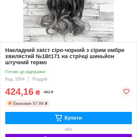
Накладний хвіст сіро-чорний з сірим омбре
хвилястий №1Вt171 на стрічці шиньйон
штучний термо
Готово до відправки
Код: 1554
Роздріб
424,16
₴
482 ₴
Економія
57.84 ₴
Купити
або