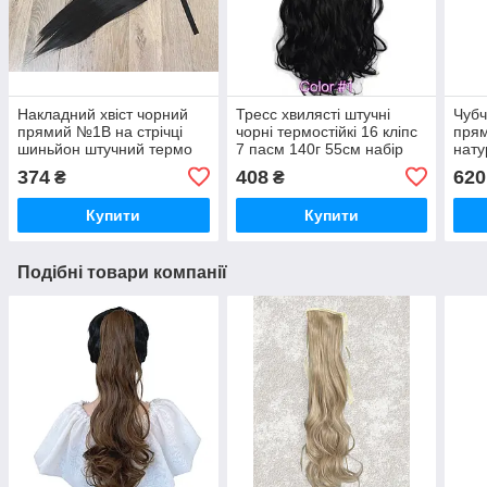
Накладний хвіст чорний
Тресс хвилясті штучні
Чубч
прямий №1В на стрічці
чорні термостійкі 16 кліпс
прям
шиньйон штучний термо
7 пасм 140г 55см набір
нату
под
374
408
620
₴
₴
Купити
Купити
Подібні товари компанії