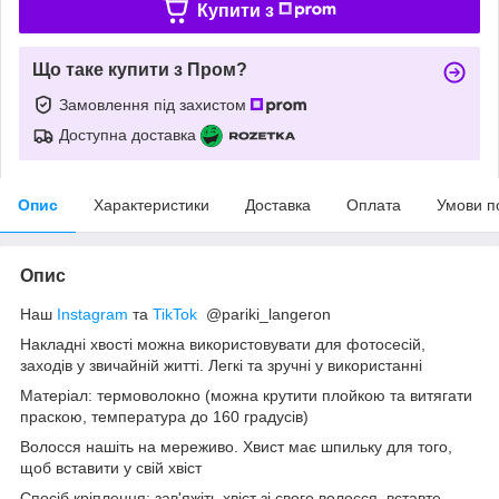
Купити з
Що таке купити з Пром?
Замовлення під захистом
Доступна доставка
Опис
Характеристики
Доставка
Оплата
Умови п
Опис
Наш
Instagram
та
TikTok
@pariki_langeron
Накладні хвості можна використовувати для фотосесій,
заходів у звичайній житті. Легкі та зручні у використанні
Матеріал: термоволокно (можна крутити плойкою та витягати
праскою, температура до 160 градусів)
Волосся нашіть на мереживо. Хвист має шпильку для того,
щоб вставити у свій хвіст
Спосіб кріплення: зав'яжіть хвіст зі свого волосся, вставте