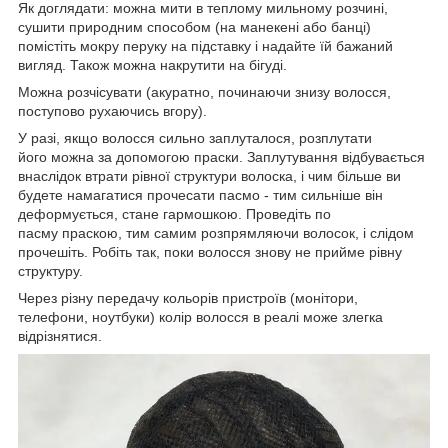
Як доглядати: можна мити в теплому мильному розчині,
сушити природним способом (на манекені або банці)
помістіть мокру перуку на підставку і надайте їй бажаний
вигляд. Також можна накрутити на бігуді.
Можна розчісувати (акуратно, починаючи знизу волосся,
поступово рухаючись вгору).
У разі, якщо волосся сильно заплуталося, розплутати
його можна за допомогою праски. Заплутування відбувається
внаслідок втрати рівної структури волоска, і чим більше ви
будете намагатися прочесати пасмо - тим сильніше він
деформується, стане гармошкою. Проведіть по
пасму праскою, тим самим розпрямляючи волосок, і слідом
прочешіть. Робіть так, поки волосся знову не прийме рівну
структуру.
Через різну передачу кольорів пристроїв (монітори,
телефони, ноутбуки) колір волосся в реалі може злегка
відрізнятися.