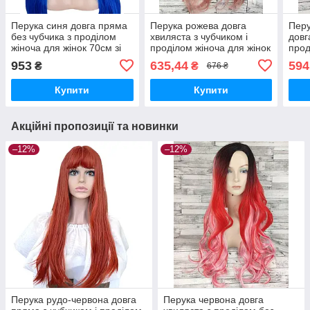
Перука синя довга пряма
Перука рожева довга
Перу
без чубчика з проділом
хвиляста з чубчиком і
довг
жіноча для жінок 70см зі
проділом жіноча для жінок
прод
штучного волосся
70см зі штучного волосся
70см
953
635,44
594
₴
₴
676 ₴
Купити
Купити
Акційні пропозиції та новинки
–12%
–12%
Перука рудо-червона довга
Перука червона довга