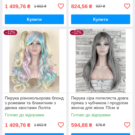
1 409,76
824,56
₴
₴
1 602 ₴
937 ₴
Купити
Купити
–12%
–12%
Перука різнокольорова блонд
Перука сіра попеляста довга
з рожевим та блакитним з
пряма з чубчиком і проділом
двома хвостами Лоліта
жіноча для жінок 70см зі
хвиляста довга 70см жіноча
штучного волосся
Готово до відправки
Готово до відправки
штучна
1 409,76
594,88
₴
₴
1 602 ₴
676 ₴