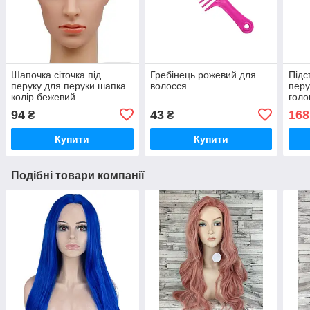
Шапочка сіточка під
Гребінець рожевий для
Підс
перуку для перуки шапка
волосся
перу
колір бежевий
голо
чор
94
43
168
₴
₴
Купити
Купити
Подібні товари компанії