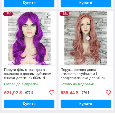
Купити
Купити
–8%
–6%
Перука фіолетова довга
Перука рожева довга
хвиляста з довгим чубчиком
хвиляста з чубчиком і
жіноча для жінок 60см зі
проділом жіноча для жінок
штучного волосся
70см зі штучного волосся
Готово до відправки
Готово до відправки
621,92
635,44
₴
₴
676 ₴
676 ₴
Купити
Купити