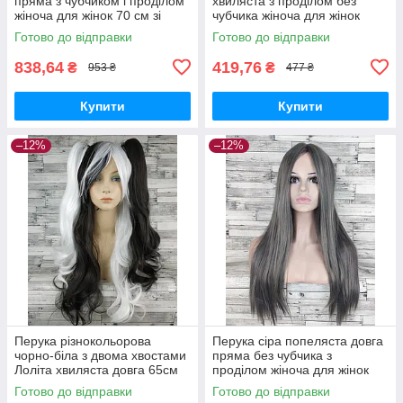
пряма з чубчиком і проділом
хвиляста з проділом без
жіноча для жінок 70 см зі
чубчика жіноча для жінок
штучного волосся
80см зі штучного волосся з
Готово до відправки
Готово до відправки
темним
838,64
419,76
₴
₴
953 ₴
477 ₴
Купити
Купити
–12%
–12%
Перука різнокольорова
Перука сіра попеляста довга
чорно-біла з двома хвостами
пряма без чубчика з
Лоліта хвиляста довга 65см
проділом жіноча для жінок
жіноча штучна з довгим
70см зі штучного волосся
Готово до відправки
Готово до відправки
чубчиком