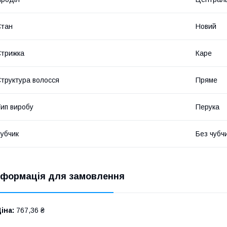
Стан
Новий
трижка
Каре
труктура волосся
Пряме
ип виробу
Перука
убчик
Без чубч
нформація для замовлення
іна:
767,36 ₴