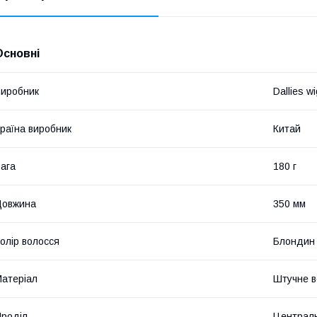
Основні
иробник
Dallies wi
раїна виробник
Китай
ага
180 г
Довжина
350 мм
олір волосся
Блондин
атеріал
Штучне в
роділ
Централ