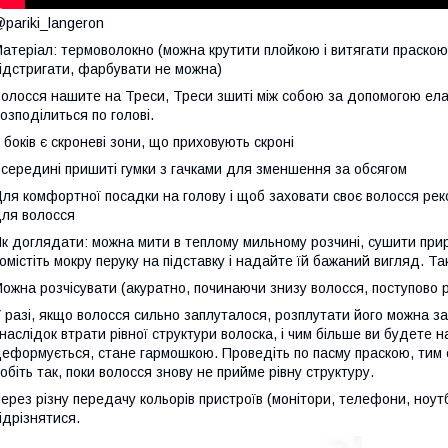
pariki_langeron
атеріал: термоволокно (можна крутити плойкою і витягати праскою
ідстригати, фарбувати не можна)
олосся нашите на Треси, Треси зшиті між собою за допомогою ела
озподілиться по голові.
 боків є скроневі зони, що приховують скроні
середині пришиті гумки з гачками для зменшення за обсягом
ля комфортної посадки на голову і щоб заховати своє волосся рек
ля волосся
к доглядати: можна мити в теплому мильному розчині, сушити при
омістіть мокру перуку на підставку і надайте їй бажаний вигляд. Т
ожна розчісувати (акуратно, починаючи знизу волосся, поступово р
 разі, якщо волосся сильно заплуталося, розплутати його можна з
наслідок втрати рівної структури волоска, і чим більше ви будете 
еформується, стане гармошкою. Проведіть по пасму праскою, тим 
обіть так, поки волосся знову не прийме рівну структуру.
ерез різну передачу кольорів пристроїв (монітори, телефони, ноутб
ідрізнятися.