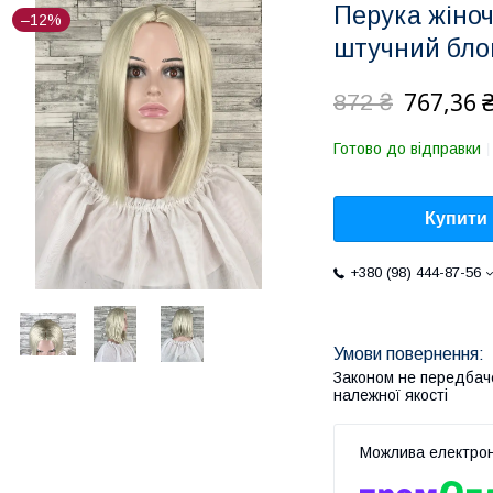
Перука жіноч
–12%
штучний бло
767,36 
872 ₴
Готово до відправки
Купити
+380 (98) 444-87-56
Законом не передбач
належної якості