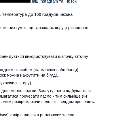
Наш
Instagram
та
TikTok
, температура до 160 градусів, можна
стичних гумок, що дозволяє перуці рівномірно
омендується використовувати шапочку-сіточку
родним способом (на манекені або банці)
акож можна накрутити на бігуді.
ухаючись вгору).
а допомогою праски. Заплутування відбувається
намагатися прочесати пасмо - тим сильніше він
самим розпрямляючи волосок, і слідом прочешіть.
уки) колір волосся в реалі може злегка