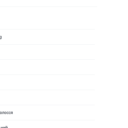
g
олосся
ьний