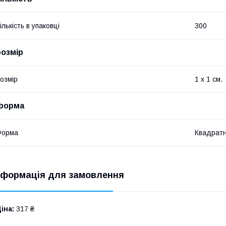
ількість в упаковці
300
розмір
озмір
1 х 1 см.
форма
Форма
Квадрат
нформація для замовлення
іна:
317 ₴