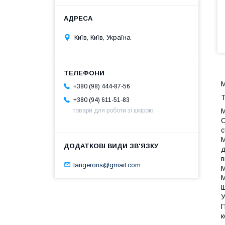
Київ, Київ, Україна
М
+380 (98) 444-87-56
Т
+380 (94) 611-51-83
М
товари для роботи зі шкірою
С
с
М
д
в
langerons@gmail.com
М
М
Щ
У
П
к