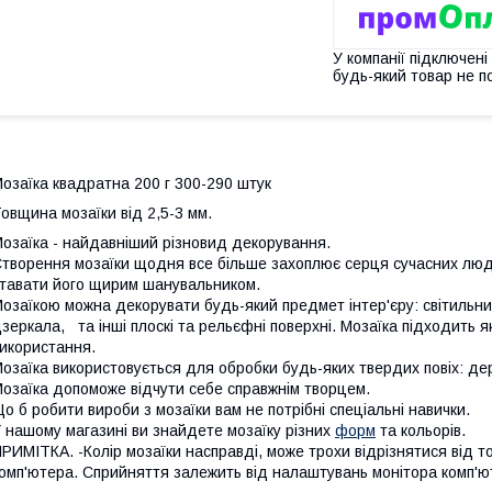
У компанії підключені
будь-який товар не п
озаїка квадратна 200 г 300-290 штук
овщина мозаїки від 2,5-3 мм.
озаїка - найдавніший різновид декорування.
творення мозаїки щодня все більше захоплює серця сучасних люд
тавати його щирим шанувальником.
озаїкою можна декорувати будь-який предмет інтер'єру: світильник
зеркала, та інші плоскі та рельєфні поверхні. Мозаїка підходить як
икористання.
озаїка використовується для обробки будь-яких твердих повіх: дер
озаїка допоможе відчути себе справжнім творцем.
о б робити вироби з мозаїки вам не потрібні спеціальні навички.
 нашому магазині ви знайдете мозаїку різних
форм
та кольорів.
РИМІТКА. -Колір мозаїки насправді, може трохи відрізнятися від т
омп'ютера. Сприйняття залежить від налаштувань монітора комп'ют