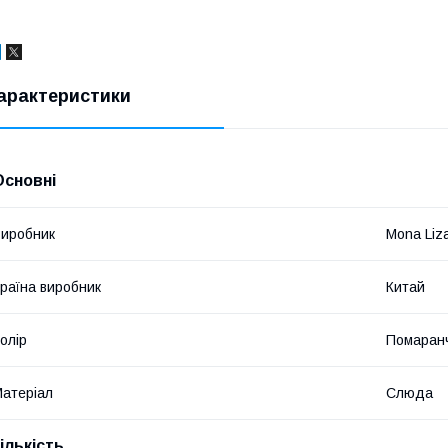
арактеристики
Основні
иробник
Mona Liz
раїна виробник
Китай
олір
Помаран
атеріал
Слюда
ількість