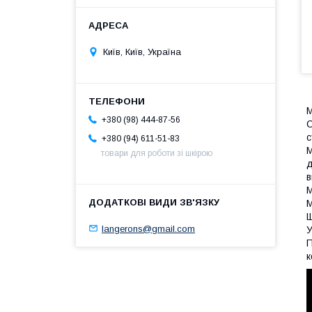
Київ, Київ, Україна
М
+380 (98) 444-87-56
С
с
+380 (94) 611-51-83
М
товари для роботи зі шкірою
д
в
М
М
Щ
langerons@gmail.com
У
П
к