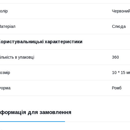
олір
Червони
атеріал
Слюда
Користувальницькі характеристики
ількість в упаковці
360
озмір
10 * 15 
Форма
Ромб
нформація для замовлення