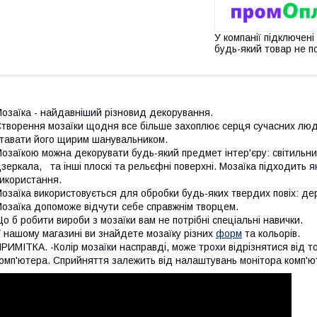
У компанії підключені
будь-який товар не п
озаїка - найдавніший різновид декорування.
творення мозаїки щодня все більше захоплює серця сучасних люд
тавати його щирим шанувальником.
озаїкою можна декорувати будь-який предмет інтер'єру: світильник
зеркала, та інші плоскі та рельєфні поверхні. Мозаїка підходить як
икористання.
озаїка використовується для обробки будь-яких твердих повіх: дер
озаїка допоможе відчути себе справжнім творцем.
о б робити вироби з мозаїки вам не потрібні спеціальні навички.
 нашому магазині ви знайдете мозаїку різних
форм
та кольорів.
РИМІТКА. -Колір мозаїки насправді, може трохи відрізнятися від т
омп'ютера. Сприйняття залежить від налаштувань монітора комп'ют