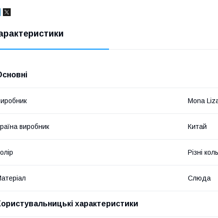
арактеристики
Основні
иробник
Mona Liz
раїна виробник
Китай
олір
Різні кол
атеріал
Слюда
Користувальницькі характеристики