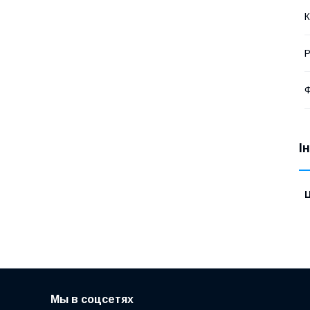
К
Р
І
Ц
Мы в соцсетях