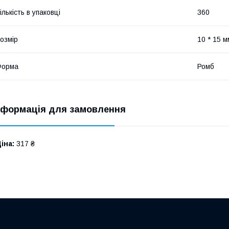
ількість в упаковці
360
озмір
10 * 15 
Форма
Ромб
нформація для замовлення
іна:
317 ₴