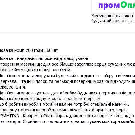
У компанії підключені
будь-який товар не п
озаїка Ромб 200 грам 360 шт
озаїка - найдавніший різновид декорування.
творення мозаїки щодня все більше захоплює серця сучасних люд
тавати його щирим шанувальником.
озаїкою можна декорувати будь-який предмет інтер'єру: світильник
зеркала, та інші плоскі та рельєфні поверхні. Мозаїка підходить як
икористання.
озаїка використовується для обробки будь-яких твердих повіх: дер
озаїка допоможе відчути себе справжнім творцем.
о б робити вироби з мозаїки вам не потрібні спеціальні навички.
 нашому магазині ви знайдете мозаїку різних форм та кольорів.
РИМІТКА. -Колір мозаїки насправді, може трохи відрізнятися від т
омп'ютера. Сприйняття залежить від налаштувань монітора комп'ют