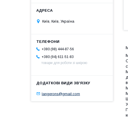
Київ, Київ, Україна
М
+380 (98) 444-87-56
М
+380 (94) 611-51-83
С
товари для роботи зі шкірою
с
М
д
в
М
М
langerons@gmail.com
Щ
У
П
к