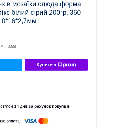
чків мозаїки слюда форма
ікс білий сірий 200гр, 360
10*16*2,7мм
Код:
3396
Купити з
ротягом 14 днів
за рахунок покупця