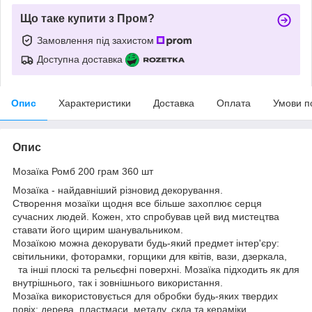
Що таке купити з Пром?
Замовлення під захистом
Доступна доставка
Опис
Характеристики
Доставка
Оплата
Умови п
Опис
Мозаїка Ромб 200 грам 360 шт
Мозаїка - найдавніший різновид декорування.
Створення мозаїки щодня все більше захоплює серця
сучасних людей. Кожен, хто спробував цей вид мистецтва
ставати його щирим шанувальником.
Мозаїкою можна декорувати будь-який предмет інтер'єру:
світильники, фоторамки, горщики для квітів, вази, дзеркала,
та інші плоскі та рельєфні поверхні. Мозаїка підходить як для
внутрішнього, так і зовнішнього використання.
Мозаїка використовується для обробки будь-яких твердих
повіх: дерева, пластмаси, металу, скла та кераміки.