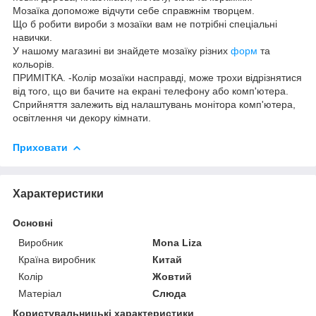
Мозаїка допоможе відчути себе справжнім творцем.
Що б робити вироби з мозаїки вам не потрібні спеціальні
навички.
У нашому магазині ви знайдете мозаїку різних
форм
та
кольорів.
ПРИМІТКА. -Колір мозаїки насправді, може трохи відрізнятися
від того, що ви бачите на екрані телефону або комп'ютера.
Сприйняття залежить від налаштувань монітора комп'ютера,
освітлення чи декору кімнати.
Приховати
Характеристики
Основні
Виробник
Mona Liza
Країна виробник
Китай
Колір
Жовтий
Матеріал
Слюда
Користувальницькі характеристики