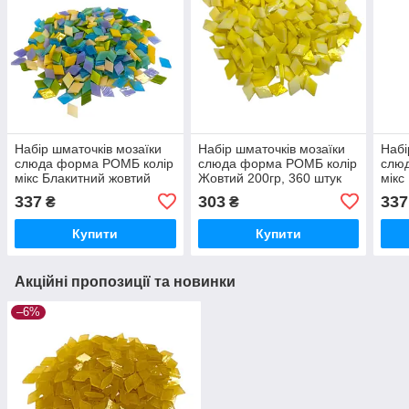
Набір шматочків мозаїки
Набір шматочків мозаїки
Набі
слюда форма РОМБ колір
слюда форма РОМБ колір
слю
мікс Блакитний жовтий
Жовтий 200гр, 360 штук
мікс
200гр, 360 штук розмір
розмір 10*16*2,7мм
жовт
337
303
337
₴
₴
10*16*2,7мм
розм
Купити
Купити
Акційні пропозиції та новинки
–6%