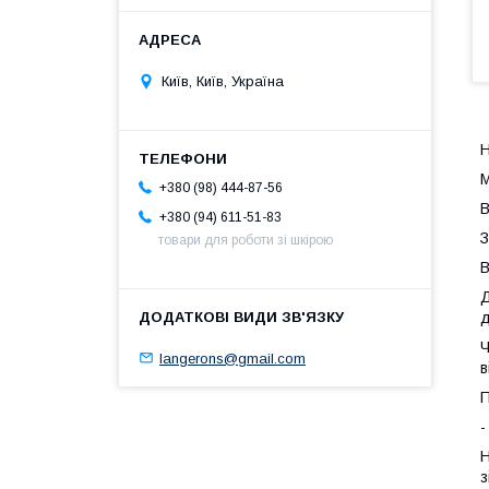
Київ, Київ, Україна
М
+380 (98) 444-87-56
В
+380 (94) 611-51-83
З
товари для роботи зі шкірою
В
Д
д
Ч
langerons@gmail.com
в
П
-
Н
з