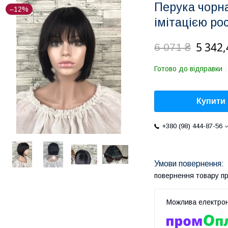
Перука чорна
–12%
імітацією ро
5 342,
6 071 ₴
Готово до відправки
Купити
+380 (98) 444-87-56
повернення товару п