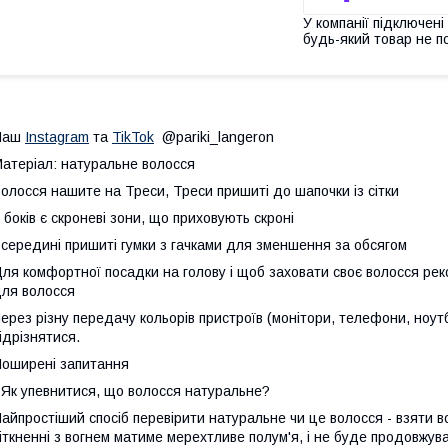
У компанії підключені
будь-який товар не п
Наш
Instagram
та
TikTok
@pariki_langeron
атеріал: натуральне волосся
олосся нашите на Треси, Треси пришиті до шапочки із сітки
 боків є скроневі зони, що приховують скроні
середині пришиті гумки з гачками для зменшення за обсягом
ля комфортної посадки на голову і щоб заховати своє волосся рек
ля волосся
ерез різну передачу кольорів пристроїв (монітори, телефони, ноутб
ідрізнятися.
оширені запитання
 Як упевнитися, що волосся натуральне?
айпростіший спосіб перевірити натуральне чи це волосся - взяти в
іткненні з вогнем матиме мерехтливе полум'я, і не буде продовжува