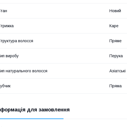
Стан
Новий
трижка
Каре
труктура волосся
Пряме
ип виробу
Перука
ип натурального волосся
Азіатські
убчик
Пряма
нформація для замовлення