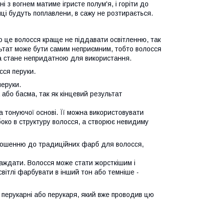
і з вогнем матиме ігристе полум'я, і горіти до
ці будуть поплавлени, в сажу не розтирається.
о це волосся краще не піддавати освітленню, так
ьтат може бути самим неприємним, тобто волосся
ка стане непридатною для використання.
сся перуки.
перуки.
або басма, так як кінцевий результат
 тонуючої основі. Її можна використовувати
боко в структуру волосся, а створює невидиму
ідношенню до традиційних фарб для волосся,
раждати. Волосся може стати жорсткішим і
вітлі фарбувати в інший тон або темніше -
 перукарні або перукаря, який вже проводив цю