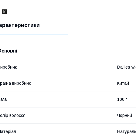
арактеристики
Основні
иробник
Dallies wi
раїна виробник
Китай
ага
100 г
олір волосся
Чорний
атеріал
Натураль