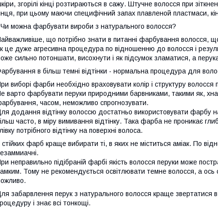
кіри, згорілі кінці розтираються в сажу. Штучне волосся при зіткненн
інця, при цьому маючи специфічний запах плавленой пластмаси, кін
 Чи можна фарбувати вироби з натурального волосся?
айважливіше, що потрібно знати в питанні фарбування волосся, щ
к це дуже агресивна процедура по відношенню до волосся і резул
оже сильно потоншати, висохнути і як підсумок зламатися, а перу
арбування в більш темні відтінки - нормальна процедура для воло
ри виборі фарби необхідно враховувати колір і структуру волосся 
е варто фарбувати перуки природними барвниками, такими як, хна 
арбування, часом, неможливо спрогнозувати.
ля додання відтінку волоссю достатньо використовувати фарбу на
ільш часто, в міру вимивання відтінку. Така фарба не проникає гли
лівку потрібного відтінку на поверхні волоса.
 стійких фарб краще вибирати ті, в яких не міститься аміак. По в
езаммиачні.
ри неправильно підібраній фарбі якість волосся перуки може пост
амким. Тому не рекомендується освітлювати темне волосся, а ось с
ожливо.
ля забарвлення перук з натурального волосся краще звертатися в
роцедуру і знає всі тонкощі.