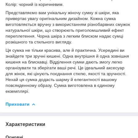
Колір: чорний із коричневим.
Представляємо вам унікальну жіночу сумку зі шкіри, яка
привертає увагу оригінальним дизайном. Кожна сумка
виготовляється вручну з використанням різнобарвних смужок
натуральної шкіри, що створюють приголомшливий ефект
переплетення. Чорна шкіра з легким блиском надає сумці
розкішного та стильного вигляду.
Ця сумка не тільки красива, але й практична. Усередині ви
знайдете три зручні кишені. Одна внутрішня й одна зовнішня
кишеня на блискавці. Відділення сумки дають змогу легко
організувати та зберігати ваші речі. Це ідеальний аксесуар
для жінок, які цінують поєднання стилю, якості та зручності.
Нехай ця сумка додасть шарму й елегантності вашому
повсякденному образу. Сумка виготовлена в єдиному
екземплярі.
Приховати
Характеристики
Основні