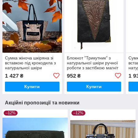
Сумка жіноча шкіряна зі
Блокнот "Трикутник" з
Сумк
вставкою під крокодила з
натуральної шкіри ручної
вста
натуральної шкіри
роботи з застібкою магніт
нату
1 427
952
1 9
₴
₴
Купити
Купити
Акційні пропозиції та новинки
–12%
–12%