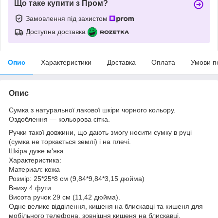
Що таке купити з Пром?
Замовлення під захистом
Доступна доставка
Опис
Характеристики
Доставка
Оплата
Умови п
Опис
Сумка з натуральної лакової шкіри чорного кольору.
Оздоблення — кольорова сітка.
Ручки такої довжини, що дають змогу носити сумку в руці
(сумка не торкається землі) і на плечі.
Шкіра дуже м'яка
Характеристика:
Материал: кожа
Розмір: 25*25*8 см (9,84*9,84*3,15 дюйма)
Внизу 4 фути
Висота ручок 29 см (11,42 дюйма).
Одне велике відділення, кишеня на блискавці та кишеня для
мобільного телефона, зовнішня кишеня на блискавці.