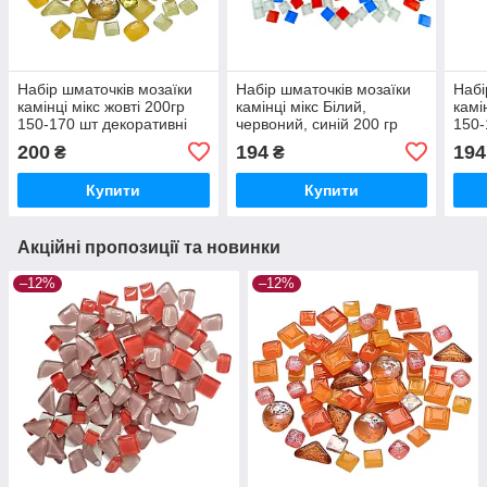
Набір шматочків мозаїки
Набір шматочків мозаїки
Набі
камінці мікс жовті 200гр
камінці мікс Білий,
камі
150-170 шт декоративні
червоний, синій 200 гр
150-
каміння для декору
150-170 шт декоративні
камі
200
194
194
₴
₴
каміння для декору
Купити
Купити
Акційні пропозиції та новинки
–12%
–12%