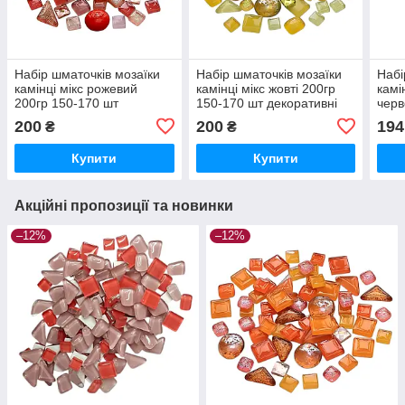
Набір шматочків мозаїки
Набір шматочків мозаїки
Набі
камінці мікс рожевий
камінці мікс жовті 200гр
камі
200гр 150-170 шт
150-170 шт декоративні
черв
декоративні каміння для
каміння для декору
шт д
200
200
194
₴
₴
декору
для 
Купити
Купити
Акційні пропозиції та новинки
–12%
–12%