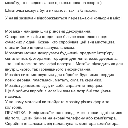
мозаїку, то швидше за все це кольорова на звороті)
Шматочки можуть бути як матові, так і з блиском.
У назві зазвичай відображаються переважаючі кольори в міксі.
Мозаїка - найдавніший різновид декорування.
Створення мозаїки щодня все більше захоплює серця
сучасних людей. Кожен, хто спробував цей вид мистецтва
ставати його щирим шанувальником.
Мозаїкою можна декорувати будь-який предмет інтер'єру:
світильники, фоторамки, горщики для квітів, вази, дзеркала,
та інші плоскі та рельєфні поверхні. Мозаїка підходить як для
внутрішнього, так і зовнішнього використання.
Мозаїка використовується для обробки будь-яких твердих
повіх: дерева, пластмаси, металу, скла та кераміки.
Мозаїка допоможе відчути себе справжнім творцем.
Що б робити вироби з мозаїки вам не потрібні спеціальні
навички.
У нашому магазині ви знайдете мозаїку різних форм та
кольорів.
ПРИМІТКА. -Колір мозаїки насправді, може трохи відрізнятися
від того, що ви бачите на екрані телефону або комп'ютера.
Сприйняття залежить від налаштувань монітора комп'ютера,