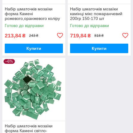
Набір шматочків мозаїки
Набір шматочків мозаїки
форма Камені
камінці мікс помаранчевий
рожевого,оранжевого коліру
200гр 150-170 шт
200 гр 150-180 шт товщина 4
декоративні каміння для
Готово до відправки
Готово до відправки
мм
декору
213,84
719,84
₴
₴
243 ₴
818 ₴
Купити
Купити
–6%
Набір шматочків мозаїки
форма Камені світло-