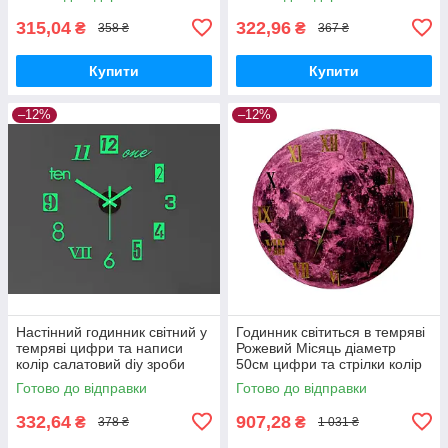
315,04
322,96
₴
₴
358 ₴
367 ₴
Купити
Купити
–12%
–12%
Настінний годинник світний у
Годинник світиться в темряві
темряві цифри та написи
Рожевий Місяць діаметр
колір салатовий diy зроби
50см цифри та стрілки колір
сам 40 см
золото
Готово до відправки
Готово до відправки
332,64
907,28
₴
₴
378 ₴
1 031 ₴