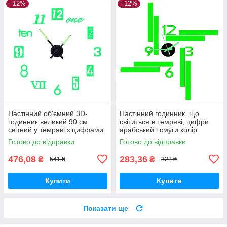
–12%
–12%
Настінний об'ємний 3D-
Настінний годинник, що
годинник великий 90 см
світиться в темряві, цифри
світний у темряві з цифрами
арабський і смуги колір
колір салатовий, зроби сам
салатовий diy зроби сам 40
Готово до відправки
Готово до відправки
см
476,08
283,36
₴
₴
541 ₴
322 ₴
Купити
Купити
Показати ще