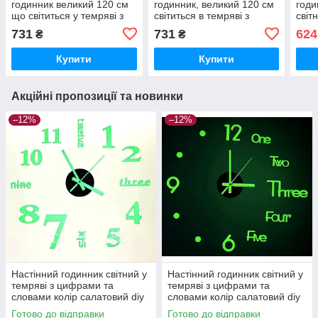
годинник великий 120 см
годинник, великий 120 см
годи
що світиться у темряві з
світиться в темряві з
світ
цифрами та словами
цифрами колір салатовий,
римс
731
731
624
₴
₴
колір салатовий зроби сам
зроби сам
сала
Купити
Купити
Акційні пропозиції та новинки
–12%
–12%
Настінний годинник світний у
Настінний годинник світний у
темряві з цифрами та
темряві з цифрами та
словами колір салатовий diy
словами колір салатовий diy
зроби сам 40 см
зроби сам 40 см
Готово до відправки
Готово до відправки