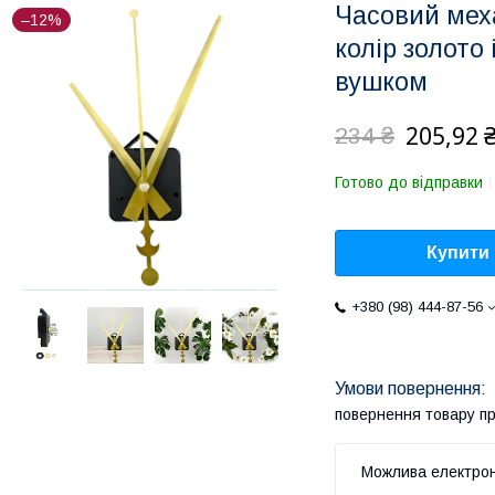
Часовий меха
–12%
колір золото
вушком
205,92 
234 ₴
Готово до відправки
Купити
+380 (98) 444-87-56
повернення товару п