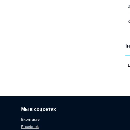
В
К
І
Ц
Мы в соцсетях
Вконтакте
Facebook