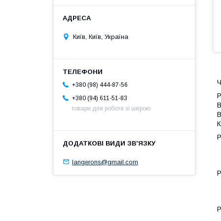
Київ, Київ, Україна
Ч
+380 (98) 444-87-56
Р
+380 (94) 611-51-83
В
товари для роботи зі шкірою
В
К
Р
langerons@gmail.com
Р
Р