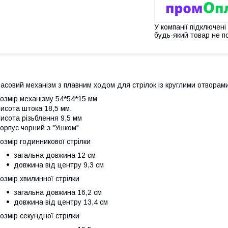
У компанії підключені
будь-який товар не п
асовий механізм з плавним ходом для стрілок із круглими отворами
озмір механізму 54*54*15 мм
исота штока 18,5 мм.
исота різьблення 9,5 мм
орпус чорний з "Ушком"
озмір годинникової стрілки
загальна довжина 12 см
довжина від центру 9,3 см
озмір хвилинної стрілки
загальна довжина 16,2 см
довжина від центру 13,4 см
озмір секундної стрілки