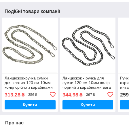
Подібні товари компанії
Ланцюжок-ручка сумки
Ланцюжок - ручка для
Ручк
для клатча 120 см 10мм
сумки 120 см 10мм колір
акр
колір срібло з карабінами
чорний з карабінами вага
янта
185г
кара
313,28
344,98
259
₴
₴
356 ₴
367 ₴
Купити
Купити
Про нас