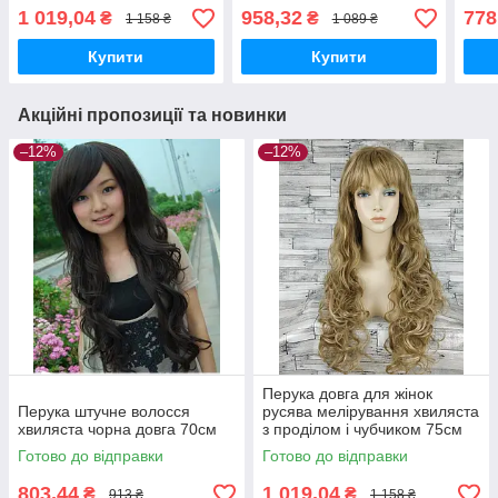
чубчиком 75см 33002А-
1 019,04
958,32
778
₴
₴
1 158 ₴
1 089 ₴
H16-613
Купити
Купити
Акційні пропозиції та новинки
–12%
–12%
Перука довга для жінок
Перука штучне волосся
русява мелірування хвиляста
хвиляста чорна довга 70см
з проділом і чубчиком 75см
33002А-H16-613
Готово до відправки
Готово до відправки
803,44
1 019,04
₴
₴
913 ₴
1 158 ₴