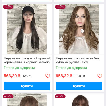
–12%
–12%
Перука жіноча довгий прямий
Перука жіноча хвиляста без
коричневий із чорною кепкою
чубчика русява 60см
Готово до відправки
Готово до відправки
563,20
958,32
₴
₴
640 ₴
1 089 ₴
Купити
Купити
–12%
–12%