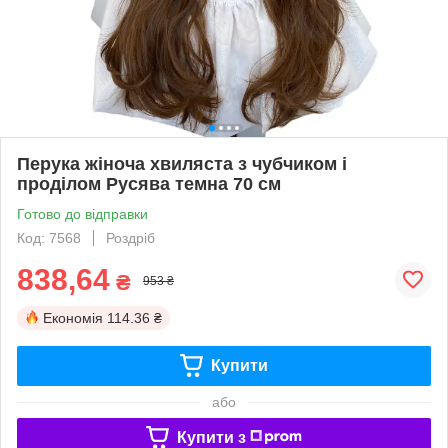
Перука жіноча хвиляста з чубчиком і
проділом Русява темна 70 см
Готово до відправки
Код: 7568
Роздріб
838,64
₴
953 ₴
Економія
114.36 ₴
Купити
або
Купити з