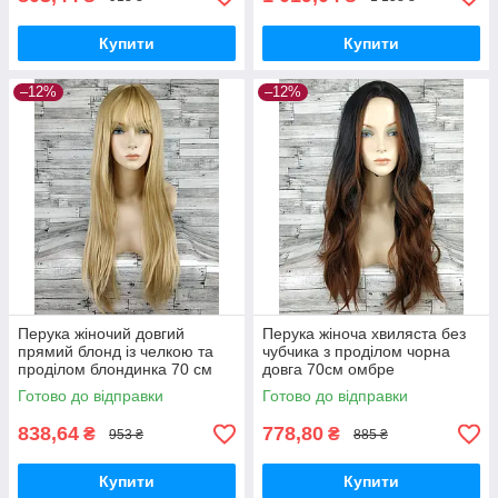
Купити
Купити
–12%
–12%
Перука жіночий довгий
Перука жіноча хвиляста без
прямий блонд із челкою та
чубчика з проділом чорна
проділом блондинка 70 см
довга 70см омбре
Карнавальний
Готово до відправки
Готово до відправки
838,64
778,80
₴
₴
953 ₴
885 ₴
Купити
Купити