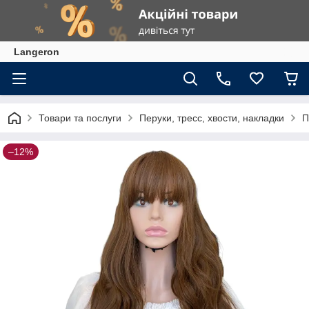
Langeron
Товари та послуги
Перуки, тресс, хвости, накладки
П
–12%