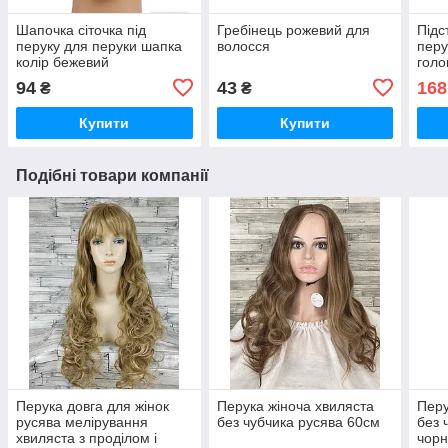
Шапочка сіточка під
Гребінець рожевий для
Підс
перуку для перуки шапка
волосся
перу
колір бежевий
голо
чор
94
43
168
₴
₴
Купити
Купити
Подібні товари компанії
Перука довга для жінок
Перука жіноча хвиляста
Перу
русява мелірування
без чубчика русява 60см
без 
хвиляста з проділом і
чорн