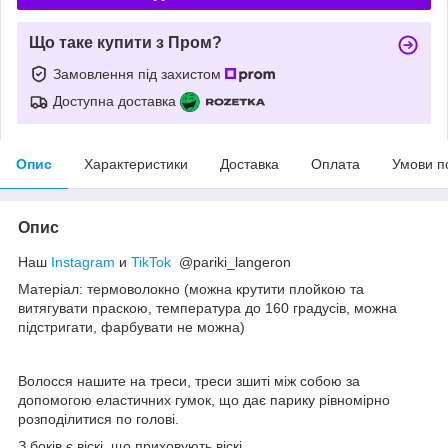
Що таке купити з Пром?
Замовлення під захистом
Доступна доставка
Опис
Характеристики
Доставка
Оплата
Умови п
Опис
Наш
Instagram
и
TikTok
@pariki_langeron
Матеріал: термоволокно (можна крутити плойкою та
витягувати праскою, температура до 160 градусів, можна
підстригати, фарбувати не можна)
Волосся нашите на треси, треси зшиті між собою за
допомогою еластичних гумок, що дає парику рівномірно
розподілитися по голові.
З боків є віскі, що приховують віскі