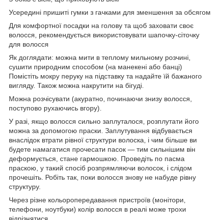
Усередині пришиті гумки з гачками для зменшення за обсягом
Для комфортної посадки на голову та щоб заховати своє
волосся, рекомендується використовувати шапочку-сіточку
для волосся
Як доглядати: можна мити в теплому мильному розчині,
сушити природним способом (на манекені або банці)
Помістіть мокру перуку на підставку та надайте їй бажаного
вигляду. Також можна накрутити на бігуді.
Можна розчісувати (акуратно, починаючи знизу волосся,
поступово рухаючись вгору).
У разі, якщо волосся сильно заплуталося, розплутати його
можна за допомогою праски. Заплутування відбувається
внаслідок втрати рівної структури волоска, і чим більше ви
будете намагатися прочесати пасок — тим сильнішим він
деформується, стане гармошкою. Проведіть по пасма
праскою, у такий спосіб розпрямляючи волосок, і слідом
прочешіть. Робіть так, поки волосся знову не набуде рівну
структуру.
Через різне кольоропередавання пристроїв (монітори,
телефони, ноутбуки) колір волосся в реалі може трохи
відрізнятися.