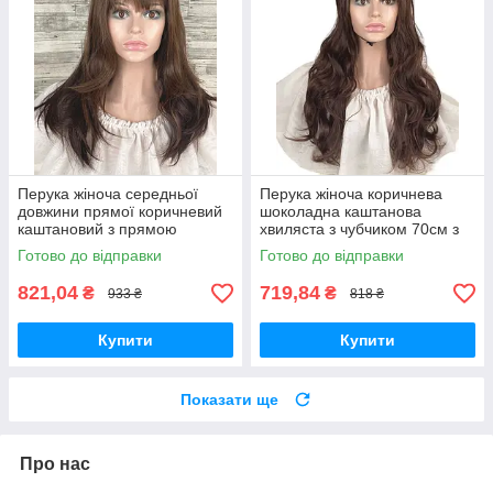
Перука жіноча середньої
Перука жіноча коричнева
довжини прямої коричневий
шоколадна каштанова
каштановий з прямою
хвиляста з чубчиком 70см з
чубчиком 50см
термоволокна
Готово до відправки
Готово до відправки
821,04
719,84
₴
₴
933 ₴
818 ₴
Купити
Купити
Показати ще
Про нас