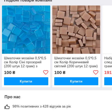
Подібні товари компанії
Шматочки мозаїки 0,5*0,5
Шматочки мозаїки 0,5*0,5
Набі
см Колір Сіні прозорий
см Колір Коричневий
слюд
(200 штук 12 грам) з
світлий (200 штук 12 грам)
грам
акрилової смоли. Форма
з акрилової смоли. Форма
штук
100
100
191
₴
₴
квадрат.
квадрат.
фіол
Купити
Купити
Про нас
98% позитивних з 428 відгуків за рік