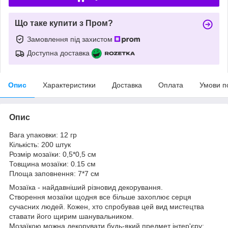
Що таке купити з Пром?
Замовлення під захистом
Доступна доставка
Опис
Характеристики
Доставка
Оплата
Умови п
Опис
Вага упаковки: 12 гр
Кількість: 200 штук
Розмір мозаїки: 0,5*0,5 см
Товщина мозаїки: 0.15 см
Площа заповнення: 7*7 см
Мозаїка - найдавніший різновид декорування.
Створення мозаїки щодня все більше захоплює серця
сучасних людей. Кожен, хто спробував цей вид мистецтва
ставати його щирим шанувальником.
Мозаїкою можна декорувати будь-який предмет інтер'єру: