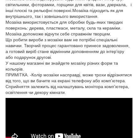
світильники, фоторамки, горщики для квітів, вази, дзеркала, і
інші плоскі та рельєфні поверхні.Мозаїка підходить як для
внутрішнього, так і зовнішнього використання.
Мозаїка використовується для обробки будь-яких твердих
поверхонь: дерева, пластмаси, металу, скла та кераміки.
Мозаїка допоможе відчути себе справжнім творцем.
Що робити вироби з мозаїки вам не потрібні спеціальні
навички. Творчий процес гарантовано принесе задоволення,
а готовий виріб стане відмінним доповненням до інтер'єру
або подарунок другові.
У нашому магазині ви знайдете мозаїку різних форм та
кольорів.
ПРИМІТКА. -Колір мозаїки насправді, може трохи відрізнятися
від того, що ви бачите на екрані телефону або комп'ютера.
Сприйняття залежить від налаштувань монітора комп'ютера,
освітлення чи декору кімнати.