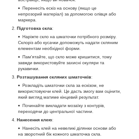
Перенесіть ескіз на основу (якщо це
непрозорий матеріал) за допомогою олівця або
маркера.
Підготовка скла
:
Наріжте скло на шматочки потрібного розміру.
Склоріз або кусачки допоможуть надати скляним
елементам необхідної форми.
Пам'ятайте, що скло може кришитися, тому
завжди використовуйте захисні окуляри та
рукавички.
Розташування скляних шматочків
:
Розкладіть шматочки скла за ескізом, не
використовуючи клей. Це дасть змогу вам оцінити,
який вигляд матиме кінцевий результат.
Починайте викладати мозаїку з контурів,
переходячи до центральної частини.
Нанесення клею
:
Нанесіть клей на невеликі ділянки основи або
на зворотний бік кожного шматочка скла.