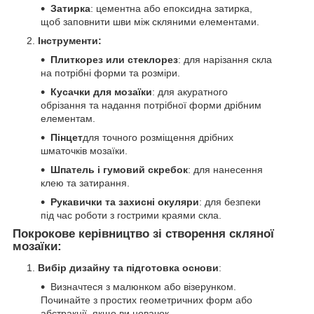
Затирка
: цементна або епоксидна затирка,
щоб заповнити шви між скляними елементами.
Інструменти:
Плиткорез или стеклорез
: для нарізання скла
на потрібні форми та розміри.
Кусачки для мозаїки
: для акуратного
обрізання та надання потрібної форми дрібним
елементам.
Пінцет
для точного розміщення дрібних
шматочків мозаїки.
Шпатель і гумовий скребок
: для нанесення
клею та затирання.
Рукавички та захисні окуляри
: для безпеки
під час роботи з гострими краями скла.
Покрокове керівництво зі створення скляної
мозаїки:
Вибір дизайну та підготовка основи
:
Визначтеся з малюнком або візерунком.
Починайте з простих геометричних форм або
абстракції, якщо ви новачок.