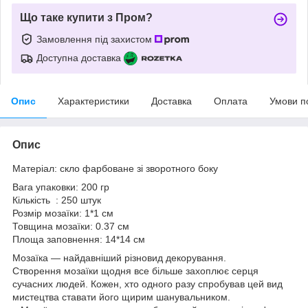
Що таке купити з Пром?
Замовлення під захистом
Доступна доставка
Опис
Характеристики
Доставка
Оплата
Умови п
Опис
Матеріал: скло фарбоване зі зворотного боку
Вага упаковки: 200 гр
Кількість : 250 штук
Розмір мозаїки: 1*1 см
Товщина мозаїки: 0.37 см
Площа заповнення: 14*14 см
Мозаїка — найдавніший різновид декорування.
Створення мозаїки щодня все більше захоплює серця
сучасних людей. Кожен, хто одного разу спробував цей вид
мистецтва ставати його щирим шанувальником.