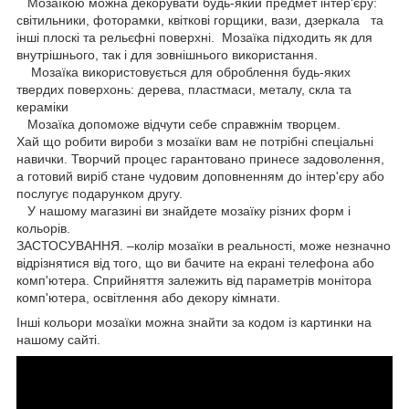
Мозаїкою можна декорувати будь-який предмет інтер'єру:
світильники, фоторамки, квіткові горщики, вази, дзеркала та
інші плоскі та рельєфні поверхні. Мозаїка підходить як для
внутрішнього, так і для зовнішнього використання.
Мозаїка використовується для оброблення будь-яких
твердих поверхонь: дерева, пластмаси, металу, скла та
кераміки
Мозаїка допоможе відчути себе справжнім творцем.
Хай що робити вироби з мозаїки вам не потрібні спеціальні
навички. Творчий процес гарантовано принесе задоволення,
а готовий виріб стане чудовим доповненням до інтер'єру або
послугує подарунком другу.
У нашому магазині ви знайдете мозаїку різних форм і
кольорів.
ЗАСТОСУВАННЯ. –колір мозаїки в реальності, може незначно
відрізнятися від того, що ви бачите на екрані телефона або
комп'ютера. Сприйняття залежить від параметрів монітора
комп'ютера, освітлення або декору кімнати.
Інші кольори мозаїки можна знайти за кодом із картинки на
нашому сайті.