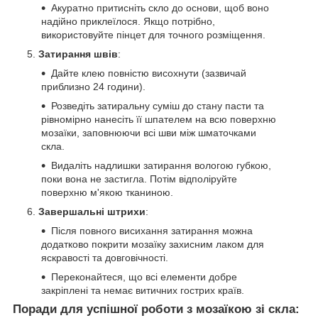
Акуратно притисніть скло до основи, щоб воно
надійно приклеїлося. Якщо потрібно,
використовуйте пінцет для точного розміщення.
Затирання швів
:
Дайте клею повністю висохнути (зазвичай
приблизно 24 години).
Розведіть затиральну суміш до стану пасти та
рівномірно нанесіть її шпателем на всю поверхню
мозаїки, заповнюючи всі шви між шматочками
скла.
Видаліть надлишки затирання вологою губкою,
поки вона не застигла. Потім відполіруйте
поверхню м'якою тканиною.
Завершальні штрихи
:
Після повного висихання затирання можна
додатково покрити мозаїку захисним лаком для
яскравості та довговічності.
Переконайтеся, що всі елементи добре
закріплені та немає витичних гострих країв.
Поради для успішної роботи з мозаїкою зі скла: