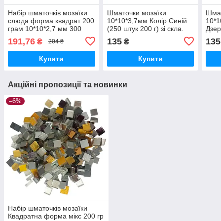
Набір шматочків мозаїки
Шматочки мозаїки
Шмат
слюда форма квадрат 200
10*10*3,7мм Колір Синій
10*1
грам 10*10*2,7 мм 300
(250 штук 200 г) зі скла.
Дзер
штук колір темно-
Форма квадрат
200 
191,76
135
135
₴
₴
204 ₴
фіолетовий прозорий
квад
Купити
Купити
Акційні пропозиції та новинки
–6%
Набір шматочків мозаїки
Квадратна форма мікс 200 гр