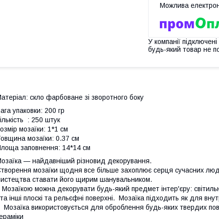
У компанії підключені
будь-який товар не п
атеріал: скло фарбоване зі зворотного боку
ага упаковки: 200 гр
ількість : 250 штук
озмір мозаїки: 1*1 см
овщина мозаїки: 0.37 см
лоща заповнення: 14*14 см
озаїка — найдавніший різновид декорування.
творення мозаїки щодня все більше захоплює серця сучасних люде
истецтва ставати його щирим шанувальником.
озаїкою можна декорувати будь-який предмет інтер'єру: світильни
а інші плоскі та рельєфні поверхні. Мозаїка підходить як для внут
озаїка використовується для оброблення будь-яких твердих пове
ераміки