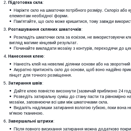
Підготовка скла
:
Наріжте скло на шматочки потрібного розміру. Склоріз або
елементам необхідної форми.
Пам'ятайте, що скло може кришитися, тому завжди використ
Розташування скляних шматочків
:
Розкладіть шматочки скла за ескізом, не використовуючи кл
вигляд матиме кінцевий результат.
Починайте викладати мозаїку з контурів, переходячи до це
Нанесення клею
:
Нанесіть клей на невеликі ділянки основи або на зворотний 
Акуратно притисніть скло до основи, щоб воно надійно при
пінцет для точного розміщення.
Затирання швів
:
Дайте клею повністю висохнути (зазвичай приблизно 24 год
Розведіть затиральну суміш до стану пасти та рівномірно н
мозаїки, заповнюючи всі шви між шматочками скла.
Видаліть надлишки затирання вологою губкою, поки вона не
м'якою тканиною.
Завершальні штрихи
:
Після повного висихання затирання можна додатково покри