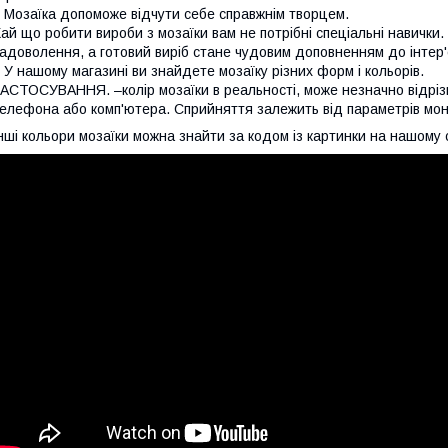
озаїка допоможе відчути себе справжнім творцем.
ай що робити вироби з мозаїки вам не потрібні спеціальні навички
адоволення, а готовий виріб стане чудовим доповненням до інтер'
 нашому магазині ви знайдете мозаїку різних форм і кольорів.
АСТОСУВАННЯ. –колір мозаїки в реальності, може незначно відрізн
елефона або комп'ютера. Сприйняття залежить від параметрів моні
нші кольори мозаїки можна знайти за кодом із картинки на нашому с