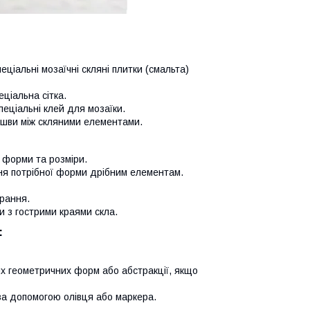
еціальні мозаїчні скляні плитки (смальта)
еціальна сітка.
пеціальні клей для мозаїки.
 шви між скляними елементами.
і форми та розміри.
ння потрібної форми дрібним елементам.
ирання.
и з гострими краями скла.
:
х геометричних форм або абстракції, якщо
 за допомогою олівця або маркера.