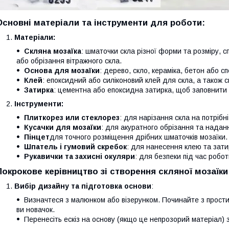
Основні матеріали та інструменти для роботи:
Матеріали:
Скляна мозаїка
: шматочки скла різної форми та розміру, сп
або обрізання вітражного скла.
Основа для мозаїки
: дерево, скло, кераміка, бетон або сп
Клей
: епоксидний або силіконовий клей для скла, а також с
Затирка
: цементна або епоксидна затирка, щоб заповнити
Інструменти:
Плиткорез или стеклорез
: для нарізання скла на потрібн
Кусачки для мозаїки
: для акуратного обрізання та нада
Пінцет
для точного розміщення дрібних шматочків мозаїки.
Шпатель і гумовий скребок
: для нанесення клею та зат
Рукавички та захисні окуляри
: для безпеки під час робот
Покрокове керівництво зі створення скляної мозаїки
Вибір дизайну та підготовка основи
:
Визначтеся з малюнком або візерунком. Починайте з прости
ви новачок.
Перенесіть ескіз на основу (якщо це непрозорий матеріал)