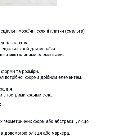
еціальні мозаїчні скляні плитки (смальта)
еціальна сітка.
пеціальні клей для мозаїки.
 шви між скляними елементами.
і форми та розміри.
ння потрібної форми дрібним елементам.
ирання.
и з гострими краями скла.
:
х геометричних форм або абстракції, якщо
 за допомогою олівця або маркера.