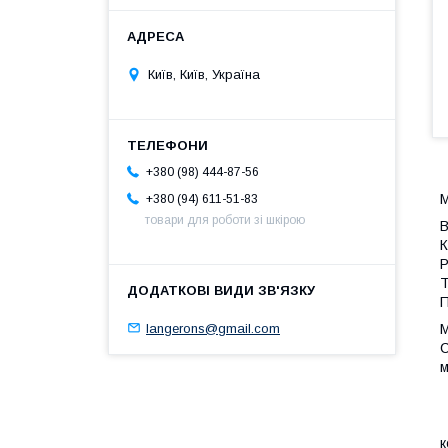
Київ, Київ, Україна
+380 (98) 444-87-56
М
+380 (94) 611-51-83
товари для роботи зі шкірою
В
К
Р
Т
П
langerons@gmail.com
М
С
м
М
т
М
к