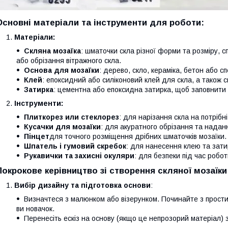
Основні матеріали та інструменти для роботи:
Матеріали:
Скляна мозаїка
: шматочки скла різної форми та розміру, сп
або обрізання вітражного скла.
Основа для мозаїки
: дерево, скло, кераміка, бетон або сп
Клей
: епоксидний або силіконовий клей для скла, а також с
Затирка
: цементна або епоксидна затирка, щоб заповнити
Інструменти:
Плиткорез или стеклорез
: для нарізання скла на потрібн
Кусачки для мозаїки
: для акуратного обрізання та нада
Пінцет
для точного розміщення дрібних шматочків мозаїки.
Шпатель і гумовий скребок
: для нанесення клею та зат
Рукавички та захисні окуляри
: для безпеки під час робот
Покрокове керівництво зі створення скляної мозаїки
Вибір дизайну та підготовка основи
:
Визначтеся з малюнком або візерунком. Починайте з прости
ви новачок.
Перенесіть ескіз на основу (якщо це непрозорий матеріал)