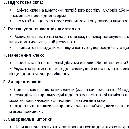
Підготовка скла
:
Наріжте скло на шматочки потрібного розміру. Склоріз або
елементам необхідної форми.
Пам'ятайте, що скло може кришитися, тому завжди використ
Розташування скляних шматочків
:
Розкладіть шматочки скла за ескізом, не використовуючи кл
вигляд матиме кінцевий результат.
Починайте викладати мозаїку з контурів, переходячи до це
Нанесення клею
:
Нанесіть клей на невеликі ділянки основи або на зворотний 
Акуратно притисніть скло до основи, щоб воно надійно при
пінцет для точного розміщення.
Затирання швів
:
Дайте клею повністю висохнути (зазвичай приблизно 24 год
Розведіть затиральну суміш до стану пасти та рівномірно н
мозаїки, заповнюючи всі шви між шматочками скла.
Видаліть надлишки затирання вологою губкою, поки вона не
м'якою тканиною.
Завершальні штрихи
:
Після повного висихання затирання можна додатково покри