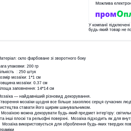
У компанії підключені
будь-який товар не п
атеріал: скло фарбоване зі зворотного боку
ага упаковки: 200 гр
ількість : 250 штук
озмір мозаїки: 1*1 см
овщина мозаїки: 0.37 см
лоща заповнення: 14*14 см
озаїка — найдавніший різновид декорування.
творення мозаїки щодня все більше захоплює серця сучасних люде
истецтва ставати його щирим шанувальником.
озаїкою можна декорувати будь-який предмет інтер'єру: світильни
а інші плоскі та рельєфні поверхні. Мозаїка підходить як для внут
озаїка використовується для оброблення будь-яких твердих пове
ераміки