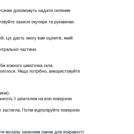
 кусачки допоможуть надати скляним
овуйте захисні окуляри та рукавички.
ей. Це дасть змогу вам оцінити, який
нтральної частини.
бік кожного шматочка скла.
клеїлося. Якщо потрібно, використовуйте
ини).
анесіть її шпателем на всю поверхню
 застигла. Потім відполіруйте поверхню
ти мозаїку захисним лаком для яскравості