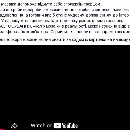
озаїка допоможе відчути себе справжнім творцем.
ай що робити вироби з мозаїки вам не потрібні спеціальні навички
адоволення, а готовий виріб стане чудовим доповненням до інтер'
 нашому магазині ви знайдете мозаїку різних форм і кольорів.
АСТОСУВАННЯ. –колір мозаїки в реальності, може незначно відрізн
елефона або комп'ютера. Сприйняття залежить від параметрів моні
нші кольори мозаїки можна знайти за кодом із картинки на нашому с