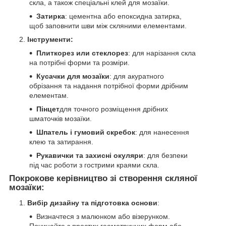
скла, а також спеціальні клей для мозаїки.
Затирка
: цементна або епоксидна затирка,
щоб заповнити шви між скляними елементами.
Інструменти:
Плиткорез или стеклорез
: для нарізання скла
на потрібні форми та розміри.
Кусачки для мозаїки
: для акуратного
обрізання та надання потрібної форми дрібним
елементам.
Пінцет
для точного розміщення дрібних
шматочків мозаїки.
Шпатель і гумовий скребок
: для нанесення
клею та затирання.
Рукавички та захисні окуляри
: для безпеки
під час роботи з гострими краями скла.
Покрокове керівництво зі створення скляної
мозаїки:
Вибір дизайну та підготовка основи
:
Визначтеся з малюнком або візерунком.