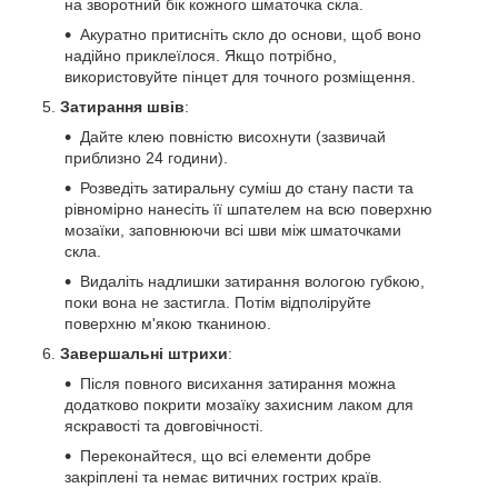
на зворотний бік кожного шматочка скла.
Акуратно притисніть скло до основи, щоб воно
надійно приклеїлося. Якщо потрібно,
використовуйте пінцет для точного розміщення.
Затирання швів
:
Дайте клею повністю висохнути (зазвичай
приблизно 24 години).
Розведіть затиральну суміш до стану пасти та
рівномірно нанесіть її шпателем на всю поверхню
мозаїки, заповнюючи всі шви між шматочками
скла.
Видаліть надлишки затирання вологою губкою,
поки вона не застигла. Потім відполіруйте
поверхню м'якою тканиною.
Завершальні штрихи
:
Після повного висихання затирання можна
додатково покрити мозаїку захисним лаком для
яскравості та довговічності.
Переконайтеся, що всі елементи добре
закріплені та немає витичних гострих країв.