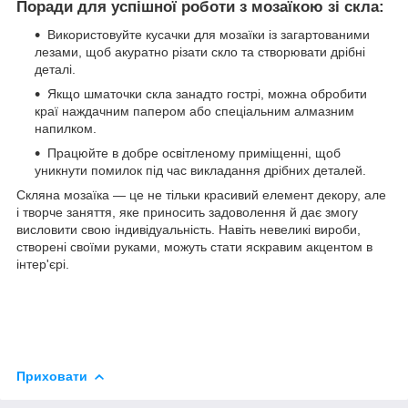
Поради для успішної роботи з мозаїкою зі скла:
Використовуйте кусачки для мозаїки із загартованими
лезами, щоб акуратно різати скло та створювати дрібні
деталі.
Якщо шматочки скла занадто гострі, можна обробити
краї наждачним папером або спеціальним алмазним
напилком.
Працюйте в добре освітленому приміщенні, щоб
уникнути помилок під час викладання дрібних деталей.
Скляна мозаїка — це не тільки красивий елемент декору, але
і творче заняття, яке приносить задоволення й дає змогу
висловити свою індивідуальність. Навіть невеликі вироби,
створені своїми руками, можуть стати яскравим акцентом в
інтер'єрі.
Приховати