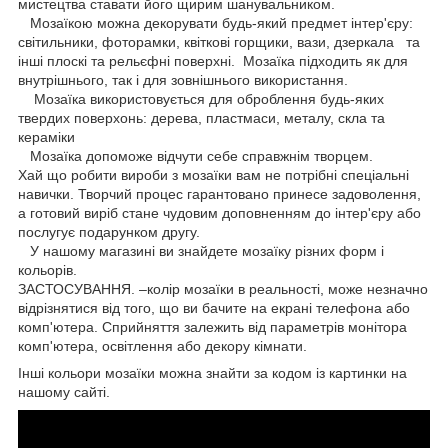
мистецтва ставати його щирим шанувальником.
Мозаїкою можна декорувати будь-який предмет інтер'єру:
світильники, фоторамки, квіткові горщики, вази, дзеркала та
інші плоскі та рельєфні поверхні. Мозаїка підходить як для
внутрішнього, так і для зовнішнього використання.
Мозаїка використовується для оброблення будь-яких
твердих поверхонь: дерева, пластмаси, металу, скла та
кераміки
Мозаїка допоможе відчути себе справжнім творцем.
Хай що робити вироби з мозаїки вам не потрібні спеціальні
навички. Творчий процес гарантовано принесе задоволення,
а готовий виріб стане чудовим доповненням до інтер'єру або
послугує подарунком другу.
У нашому магазині ви знайдете мозаїку різних форм і
кольорів.
ЗАСТОСУВАННЯ. –колір мозаїки в реальності, може незначно
відрізнятися від того, що ви бачите на екрані телефона або
комп'ютера. Сприйняття залежить від параметрів монітора
комп'ютера, освітлення або декору кімнати.
Інші кольори мозаїки можна знайти за кодом із картинки на
нашому сайті.