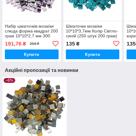
Набір шматочків мозаїки
Шматочки мозаїки
Шмат
слюда форма квадрат 200
10*10*3,7мм Колір Світло-
10*1
грам 10*10*2,7 мм 300
синій (250 штук 200 грам)
кори
штук колір темно-
зі скла. Форма квадрат
грам
191,76
135
135
₴
₴
204 ₴
фіолетовий прозорий
квад
Купити
Купити
Акційні пропозиції та новинки
–6%