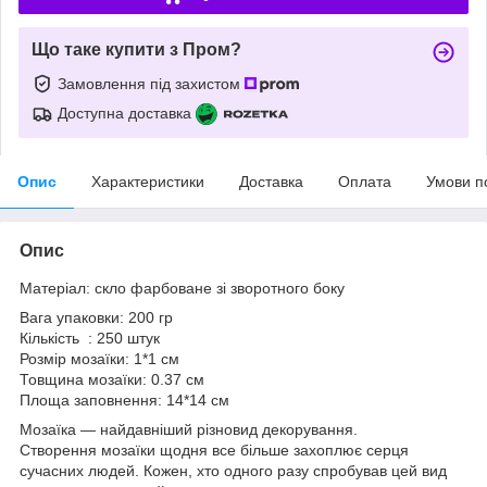
Що таке купити з Пром?
Замовлення під захистом
Доступна доставка
Опис
Характеристики
Доставка
Оплата
Умови п
Опис
Матеріал: скло фарбоване зі зворотного боку
Вага упаковки: 200 гр
Кількість : 250 штук
Розмір мозаїки: 1*1 см
Товщина мозаїки: 0.37 см
Площа заповнення: 14*14 см
Мозаїка — найдавніший різновид декорування.
Створення мозаїки щодня все більше захоплює серця
сучасних людей. Кожен, хто одного разу спробував цей вид