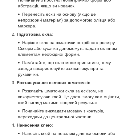
Починайте з простих геометричних форм або
абстракції, якщо ви новачок.
Перенесіть ескіз на основу (якщо це
непрозорий матеріал) за допомогою олівця або
маркера.
Підготовка скла
:
Наріжте скло на шматочки потрібного розміру.
Склоріз або кусачки допоможуть надати скляним
елементам необхідної форми.
Пам'ятайте, що скло може кришитися, тому
завжди використовуйте захисні окуляри та
рукавички.
Розташування скляних шматочків
:
Розкладіть шматочки скла за ескізом, не
використовуючи клей. Це дасть змогу вам оцінити,
який вигляд матиме кінцевий результат.
Починайте викладати мозаїку з контурів,
переходячи до центральної частини.
Нанесення клею
:
Нанесіть клей на невеликі ділянки основи або