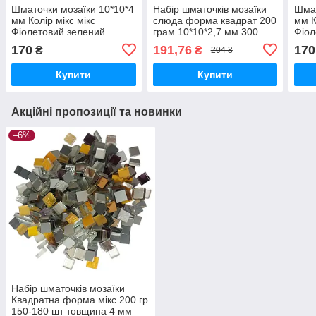
Шматочки мозаїки 10*10*4
Набір шматочків мозаїки
Шмат
мм Колір мікс мікс
слюда форма квадрат 200
мм К
Фіолетовий зелений
грам 10*10*2,7 мм 300
Фіол
жовтий перламутровий
штук колір темно-
черв
170
191,76
170
₴
₴
204 ₴
(95штук 200 г) зі скла.
фіолетовий прозорий
(95ш
Форма квадрат
Фор
Купити
Купити
Акційні пропозиції та новинки
–6%
Набір шматочків мозаїки
Квадратна форма мікс 200 гр
150-180 шт товщина 4 мм