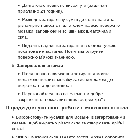
Дайте клею повністю висохнути (зазвичай
приблизно 24 години).
Розведіть затиральну суміш до стану пасти та
рівномірно нанесіть її шпателем на всю поверхню
мозаїки, заповнюючи всі шви між шматочками
скла.
Видаліть надлишки затирання вологою губкою,
поки вона не застигла. Потім відполіруйте
поверхню м'якою тканиною.
Завершальні штрихи
:
Після повного висихання затирання можна
додатково покрити мозаїку захисним лаком для
яскравості та довговічності.
Переконайтеся, що всі елементи добре
закріплені та немає витичних гострих країв.
Поради для успішної роботи з мозаїкою зі скла:
Використовуйте кусачки для мозаїки із загартованими
лезами, щоб акуратно різати скло та створювати дрібні
деталі.
Якщо шматочки скла занадто гострі, можна обробити