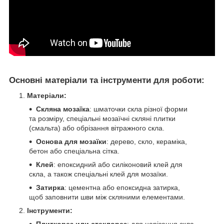
Основні матеріали та інструменти для роботи:
Матеріали:
Скляна мозаїка
: шматочки скла різної форми
та розміру, спеціальні мозаїчні скляні плитки
(смальта) або обрізання вітражного скла.
Основа для мозаїки
: дерево, скло, кераміка,
бетон або спеціальна сітка.
Клей
: епоксидний або силіконовий клей для
скла, а також спеціальні клей для мозаїки.
Затирка
: цементна або епоксидна затирка,
щоб заповнити шви між скляними елементами.
Інструменти:
Плиткорез или стеклорез
: для нарізання скла