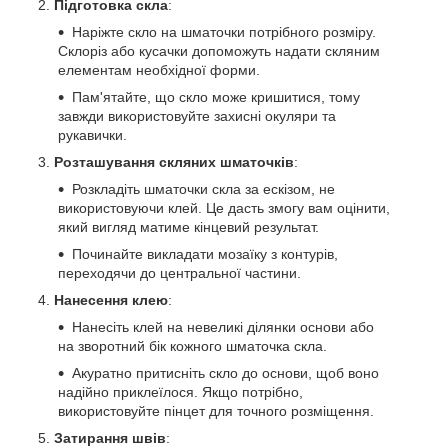
Підготовка скла
:
Наріжте скло на шматочки потрібного розміру.
Склоріз або кусачки допоможуть надати скляним
елементам необхідної форми.
Пам'ятайте, що скло може кришитися, тому
завжди використовуйте захисні окуляри та
рукавички.
Розташування скляних шматочків
:
Розкладіть шматочки скла за ескізом, не
використовуючи клей. Це дасть змогу вам оцінити,
який вигляд матиме кінцевий результат.
Починайте викладати мозаїку з контурів,
переходячи до центральної частини.
Нанесення клею
:
Нанесіть клей на невеликі ділянки основи або
на зворотний бік кожного шматочка скла.
Акуратно притисніть скло до основи, щоб воно
надійно приклеїлося. Якщо потрібно,
використовуйте пінцет для точного розміщення.
Затирання швів
: