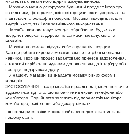
мистецтва ставати його щирим шанувальником.
Мозаїкою можна декорувати будь-який предмет інтер'єру:
світильники, фоторамки, квіткові горщики, вази, дзеркала та
інші плоскі та рельєфні поверхні. Мозаїка підходить як для
внутрішнього, так і для зовнішнього використання.
Мозаїка використовується для оброблення будь-яких
твердих поверхонь: дерева, пластмаси, металу, скла та
кераміки
Мозаїка допоможе відчути себе справжнім творцем.
Хай що робити вироби з мозаїки вам не потрібні спеціальні
навички. Творчий процес гарантовано принесе задоволення,
а готовий виріб стане чудовим доповненням до інтер'єру або
послугує подарунком другу.
У нашому магазині ви знайдете мозаїку різних форм і
кольорів.
ЗАСТОСУВАННЯ. –колір мозаїки в реальності, може незначно
відрізнятися від того, що ви бачите на екрані телефона або
комп'ютера. Сприйняття залежить від параметрів монітора
комп'ютера, освітлення або декору кімнати.
Інші кольори мозаїки можна знайти за кодом із картинки на
нашому сайті.