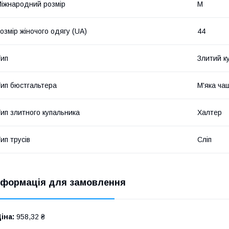
іжнародний розмір
M
озмір жіночого одягу (UA)
44
ип
Злитий к
ип бюстгальтера
М'яка ча
ип злитного купальника
Халтер
ип трусів
Сліп
нформація для замовлення
іна:
958,32 ₴