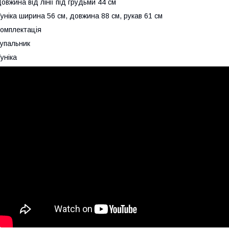
овжина від лінії під грудьми 44 см
уніка ширина 56 см, довжина 88 см, рукав 61 см
омплектація
упальник
уніка