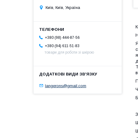
Київ, Київ, Україна
К
Н
+380 (98) 444-87-56
Я
+380 (94) 611-51-83
с
товари для роботи зі шкірою
я
д
Т
в
П
langerons@gmail.com
Ч
Б
З
Ш
Ш