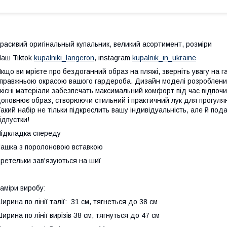
расивий оригінальный купальник, великий асортимент, розміри
аш Tiktok
kupalniki_langeron
, instagram
kupalnik_in_ukraine
кщо ви мрієте про бездоганний образ на пляжі, зверніть увагу на г
правжньою окрасою вашого гардероба. Дизайн моделі розроблений
кісні матеріали забезпечать максимальний комфорт під час відпочи
оповнює образ, створюючи стильний і практичний лук для прогулян
акий набір не тільки підкреслить вашу індивідуальність, але й под
ідпустки!
ідкладка спереду
ашка з поролоновою вставкою
ретельки зав'язуються на шиї
аміри виробу:
ирина по лінії талії: 31 см, тягнеться до 38 см
ирина по лінії вирізів 38 см, тягнуться до 47 см