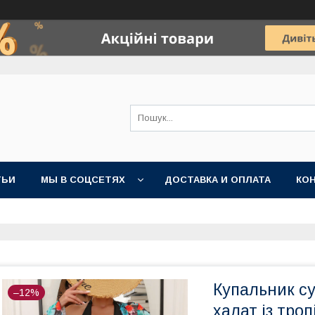
ТЬИ
МЫ В СОЦСЕТЯХ
ДОСТАВКА И ОПЛАТА
КО
Купальник су
–12%
халат із тро