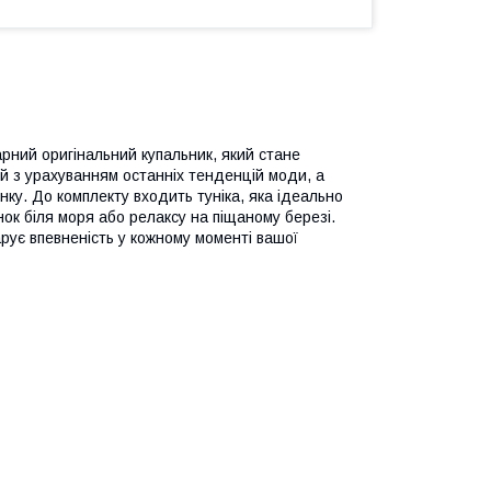
арний оригінальний купальник, який стане
 з урахуванням останніх тенденцій моди, а
нку. До комплекту входить туніка, яка ідеально
ок біля моря або релаксу на піщаному березі.
арує впевненість у кожному моменті вашої