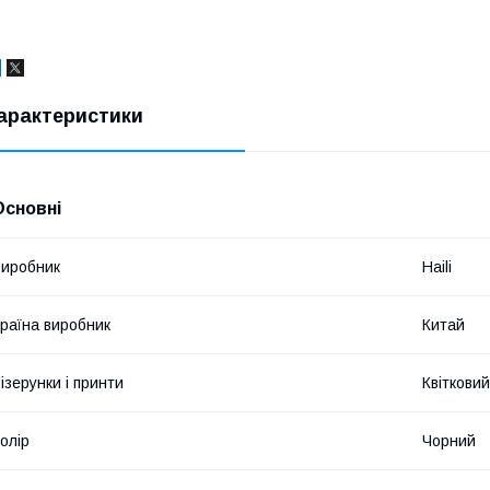
арактеристики
Основні
иробник
Haili
раїна виробник
Китай
ізерунки і принти
Квітковий
олір
Чорний