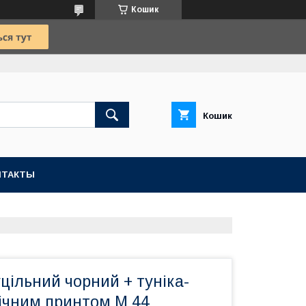
Кошик
Кошик
НТАКТЫ
цільний чорний + туніка-
пічним принтом M 44