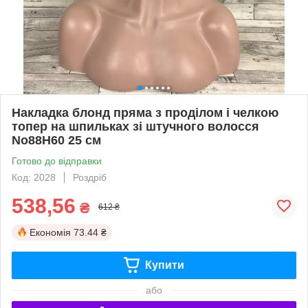
Накладка блонд пряма з проділом і челкою
топер на шпильках зі штучного волосся
No88H60 25 см
Готово до відправки
Код: 2028
Роздріб
538,56
₴
612 ₴
Економія
73.44 ₴
Купити
або