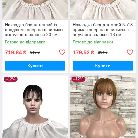
Накладка блонд теплий із
Накладка блонд темний No18
проділом топер на шпильках
пряма топер на шпильках зі
зі штучного волосся 20 см
штучного волосся 18 см
Готово до відправки
Готово до відправки
719,84
179,52
₴
₴
818 ₴
204 ₴
Купити
Купити
–12%
–12%