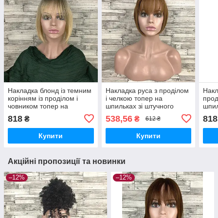
Накладка блонд із темним
Накладка руса з проділом
Накл
корінням із проділом і
і челкою топер на
прод
човником топер на
шпильках зі штучного
шпил
шпильках зі штучного
волосся No27 25 см
воло
818
538,56
818
₴
₴
612 ₴
волосся 30 см
Купити
Купити
Акційні пропозиції та новинки
–12%
–12%