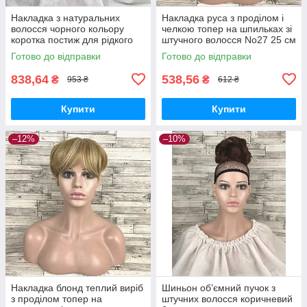
Накладка з натуральних
Накладка руса з проділом і
волосся чорного кольору
челкою топер на шпильках зі
коротка постиж для рідкого
штучного волосся No27 25 см
волосся
Готово до відправки
Готово до відправки
838,64
538,56
₴
₴
953 ₴
612 ₴
Купити
Купити
–12%
–10%
Накладка блонд теплий виріб
Шиньон об’ємний пучок з
з проділом топер на
штучних волосся коричневий