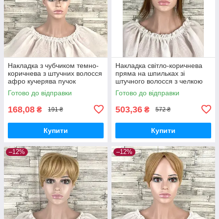
Накладка з чубчиком темно-
Накладка світло-коричнева
коричнева з штучних волосся
пряма на шпильках зі
афро кучерява пучок
штучного волосся з челкою
та проділом 30 см
Готово до відправки
Готово до відправки
168,08
503,36
₴
₴
191 ₴
572 ₴
Купити
Купити
–12%
–12%