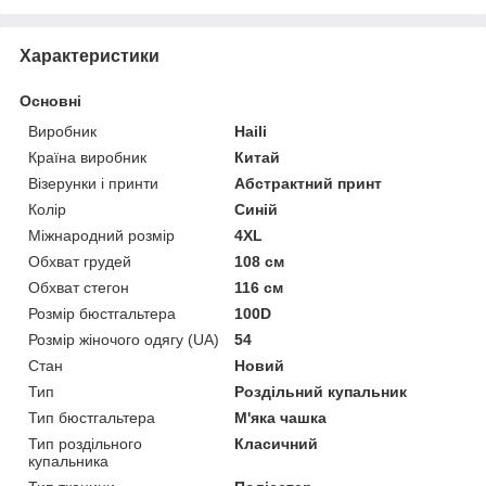
Характеристики
Основні
Виробник
Haili
Країна виробник
Китай
Візерунки і принти
Абстрактний принт
Колір
Синій
Міжнародний розмір
4XL
Обхват грудей
108 см
Обхват стегон
116 см
Розмір бюстгальтера
100D
Розмір жіночого одягу (UA)
54
Стан
Новий
Тип
Роздільний купальник
Тип бюстгальтера
М'яка чашка
Тип роздільного
Класичний
купальника