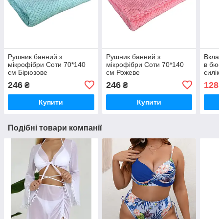
Рушник банний з
Рушник банний з
Вкла
мікрофібри Соти 70*140
мікрофібри Соти 70*140
в бю
см Бірюзове
см Рожеве
силі
вста
246
246
128
₴
₴
Купити
Купити
Подібні товари компанії