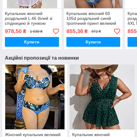
Купальник жіночий
Купальник жіночий 60
Купа
роздільний L 46 білий зі
105d роздільний синій
розд
спідницею й тунікою
тропічний принт великий
4XL 
світло-фіолетовий
розмір
росл
978,50
855,36
855
₴
₴
1 030 ₴
972 ₴
висо
Купити
Купити
Акційні пропозиції та новинки
Жіночий купальник великий
Купальник жіночий