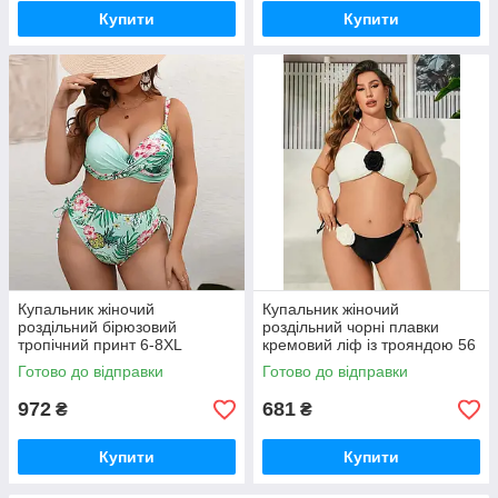
Купити
Купити
Купальник жіночий
Купальник жіночий
роздільний бірюзовий
роздільний чорні плавки
тропічний принт 6-8XL
кремовий ліф із трояндою 56
120E/F 66 68 великий
великий розмір
Готово до відправки
Готово до відправки
972
681
₴
₴
Купити
Купити