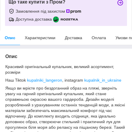
Що таке купити з Пром?
Замовлення під захистом
Доступна доставка
Опис
Характеристики
Доставка
Оплата
Умови п
Опис
Красивий оригінальный купальник, великий асортимент,
розміри
Наш Tiktok
kupalniki_langeron
, instagram
kupalnik_in_ukraine
Якщо ви мрієте про бездоганний образ на пляжі, зверніть
увагу на гарний оригінальний купальник, який стане
справжньою окрасою вашого гардероба. Дизайн моделі
розроблений з урахуванням останніх тенденцій моди, а якісні
матеріали забезпечать максимальний комфорт під час
відпочинку. До комплекту входить спідниця, яка ідеально
доповнює образ, створюючи стильний і практичний лук для
прогулянок біля моря або релаксу на піщаному березі. Такий