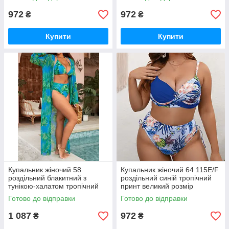
972
972
₴
₴
Купити
Купити
Купальник жіночий 58
Купальник жіночий 64 115E/F
роздільний блакитний з
роздільний синій тропічний
тунікою-халатом тропічний
принт великий розмір
зелений принт великий
Готово до відправки
Готово до відправки
розмір
1 087
972
₴
₴