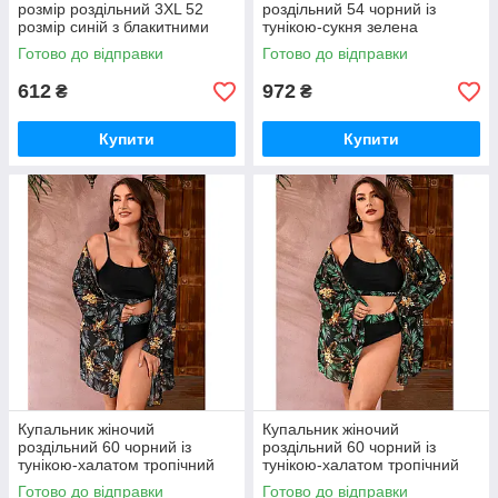
розмір роздільний 3XL 52
роздільний 54 чорний із
розмір синій з блакитними
тунікою-сукня зелена
сірими розлученнями УЦІНКА
леопард
Готово до відправки
Готово до відправки
612
972
₴
₴
Купити
Купити
Купальник жіночий
Купальник жіночий
роздільний 60 чорний із
роздільний 60 чорний із
тунікою-халатом тропічний
тунікою-халатом тропічний
принт
зелений принт
Готово до відправки
Готово до відправки