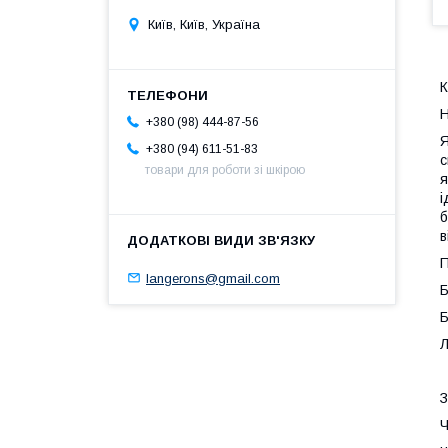
Київ, Київ, Україна
К
Н
+380 (98) 444-87-56
Я
+380 (94) 611-51-83
с
товари для роботи зі шкірою
я
і
б
в
П
langerons@gmail.com
Б
Б
Л
З
Ч