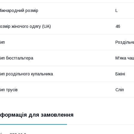
іжнародний розмір
L
озмір жіночого одягу (UA)
46
ип
Роздільн
ип бюстгальтера
М'яка ча
ип роздільного купальника
Бікіні
ип трусів
Сліп
нформація для замовлення