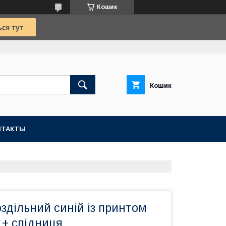
Кошик
Кошик
НТАКТЫ
здільний синій із принтом
 + спідниця