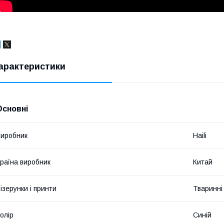
арактеристики
Основні
иробник
Haili
раїна виробник
Китай
ізерунки і принти
Тваринні
олір
Синій