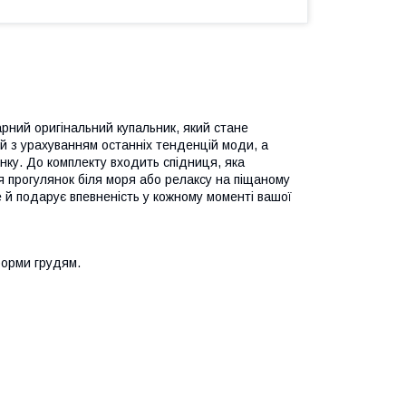
арний оригінальний купальник, який стане
 з урахуванням останніх тенденцій моди, а
нку. До комплекту входить спідниця, яка
 прогулянок біля моря або релаксу на піщаному
ле й подарує впевненість у кожному моменті вашої
форми грудям.