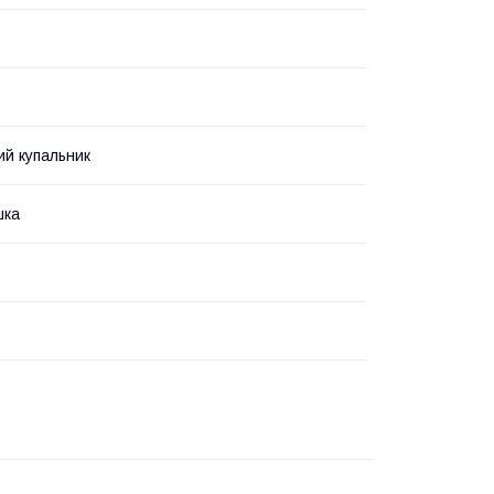
ий купальник
шка