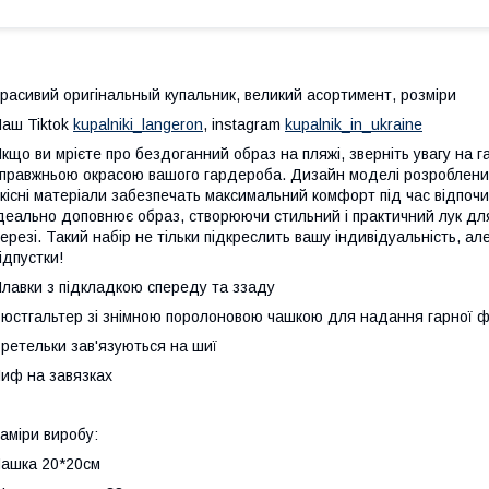
расивий оригінальный купальник, великий асортимент, розміри
аш Tiktok
kupalniki_langeron
, instagram
kupalnik_in_ukraine
кщо ви мрієте про бездоганний образ на пляжі, зверніть увагу на г
правжньою окрасою вашого гардероба. Дизайн моделі розроблений
кісні матеріали забезпечать максимальний комфорт під час відпочи
деально доповнює образ, створюючи стильний і практичний лук для
ерезі. Такий набір не тільки підкреслить вашу індивідуальність, а
ідпустки!
лавки з підкладкою спереду та ззаду
юстгальтер зі знімною поролоновою чашкою для надання гарної 
ретельки зав'язуються на шиї
иф на завязках
аміри виробу:
ашка 20*20см