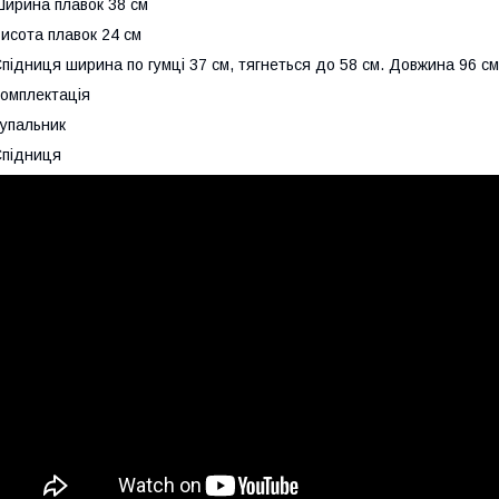
ирина плавок 38 см
исота плавок 24 см
підниця ширина по гумці 37 см, тягнеться до 58 см. Довжина 96 с
омплектація
упальник
підниця