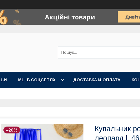
ТЬИ
МЫ В СОЦСЕТЯХ
ДОСТАВКА И ОПЛАТА
КО
Купальник ро
–20%
леопард L 46