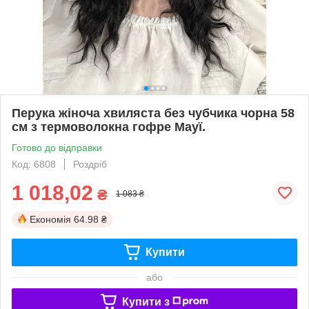
Перука жіноча хвиляста без чубчика чорна 58
см з термоволокна гофре Мауї.
Готово до відправки
Код: 6808
Роздріб
1 018,02
₴
1 083 ₴
Економія
64.98 ₴
Купити
або
Купити з