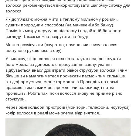
волосся рекомендується використовувати шапочку-сіточку для
волосся
Як доглядати: можна мити в теплому мильному розчині,
сушити природним способом (на манекені або банку).
Помістіть мокру перуку на підставку і надайте їй бажаного
вигляду. Також можна накрутити на бігуді.
Можна розчісувати (акуратно, починаючи знизу волосся
поступово рухаючись вгору).
У випадку, якщо волосся сильно заплуталося, розплутати
його можна за допомогою прасування. заплутування
відбувається внаслідок втрати рівної структури волоска, і чим
більше ви намагатиметеся прочесати пасмо - тим сильніше
він деформується, стане гармошкою.Проведіть по пасмі
праскою, тим самим розпрямляючи волосинку, і потім
прочешіть. Робіть так, поки волосся знову не прийме рівної
структури.
Через різні кольори пристроїв (монітори, телефони, ноутбуки)
колір волосся в реалі може злегка відрізнятися.