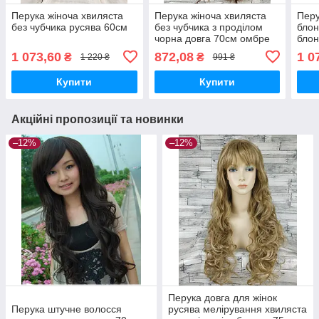
Перука жіноча хвиляста
Перука жіноча хвиляста
Перу
без чубчика русява 60см
без чубчика з проділом
блон
чорна довга 70см омбре
блон
тер
1 073,60
872,08
1 0
₴
₴
1 220 ₴
991 ₴
Купити
Купити
Акційні пропозиції та новинки
–12%
–12%
Перука довга для жінок
Перука штучне волосся
русява мелірування хвиляста