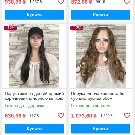
938,96
872,08
₴
₴
1 067 ₴
991 ₴
Купити
Купити
–12%
–12%
Перука жіноча довгий прямий
Перука жіноча хвиляста без
коричневий із чорною кепкою
чубчика русява 60см
Готово до відправки
Готово до відправки
630,96
1 073,60
₴
₴
717 ₴
1 220 ₴
Купити
Купити