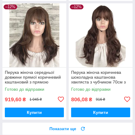
–12%
–12%
Перука жіноча середньої
Перука жіноча коричнева
довжини прямої коричневий
шоколадна каштанова
каштановий з прямою
хвиляста з чубчиком 70см з
чубчиком 50см
термоволокна
Готово до відправки
Готово до відправки
919,60
806,08
₴
₴
1 045 ₴
916 ₴
Купити
Купити
Показати ще