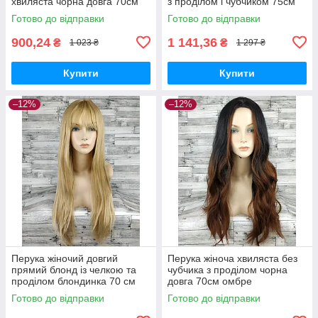
хвиляста чорна довга 70см
з проділом і чубчиком 75см
33002А-H16-613
Готово до відправки
Готово до відправки
900,24
1 141,36
₴
₴
1 023 ₴
1 297 ₴
Купити
Купити
–12%
–12%
Перука жіночий довгий
Перука жіноча хвиляста без
прямий блонд із челкою та
чубчика з проділом чорна
проділом блондинка 70 см
довга 70см омбре
Карнавальний
Готово до відправки
Готово до відправки