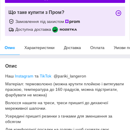
Що таке купити з Пром?
Замовлення під захистом
Доступна доставка
Опис
Характеристики
Доставка
Оплата
Умови п
Опис
Наш
Instagram
та
TikTok
@pariki_langeron
Матеріал: термоволокно (можна крутити плойкою і витягувати
праскою, температура до 160 градусів, можна підстригати,
фарбувати не можна)
Волосся нашите на треси, треси пришиті до дихаючої
мереживної шапочки.
Усередині пришиті резинки з гачками для зменшення за
обсягом
Для комфортної посадки на голову і щоб сховати своє