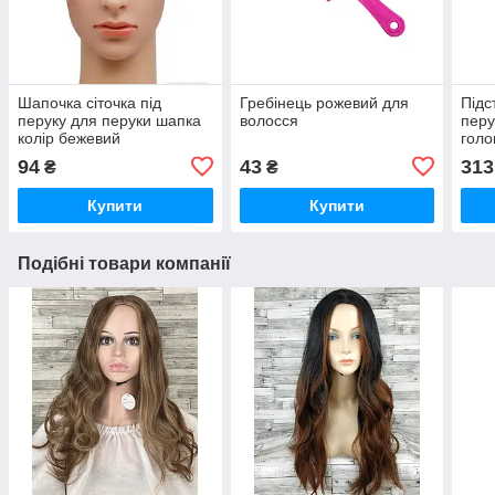
Шапочка сіточка під
Гребінець рожевий для
Підс
перуку для перуки шапка
волосся
перу
колір бежевий
голо
чор
94
43
313
₴
₴
Купити
Купити
Подібні товари компанії