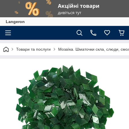
Langeron
Товари та послуги
Мозаїка. Шматочки скла, слюди, смол