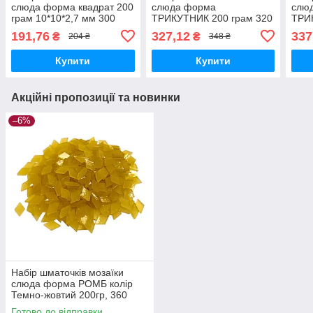
слюда форма квадрат 200
слюда форма
слю
грам 10*10*2,7 мм 300
ТРИКУТНИК 200 грам 320
ТРИ
штук колір темно-
шт колір Фіолетовий
шт к
191,76
327,12
337
₴
₴
204 ₴
348 ₴
фіолетовий прозорий
блак
Купити
Купити
Акційні пропозиції та новинки
–6%
Набір шматочків мозаїки
слюда форма РОМБ колір
Темно-жовтий 200гр, 360
штук розмір 10*16*2,7мм
Готово до відправки