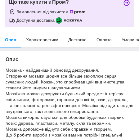
Що таке купити з Пром?
Замовлення під захистом
Доступна доставка
Опис
Характеристики
Доставка
Оплата
Умови п
Опис
Мозаїка - найдавніший різновид декорування.
Створення мозаїки щодня все більше захоплює серця
сучасних людей. Кожен, хто спробував цей вид мистецтва
ставати його щирим шанувальником.
Мозаїкою можна декорувати будь-який предмет інтер'єру:
світильники, фоторамки, горщики для квітів, вази, дзеркала,
та інші плоскі та рельєфні поверхні. Мозаїка підходить як для
внутрішнього, так і зовнішнього використання.
Мозаїка використовується для обробки будь-яких твердих
повіх: дерева, пластмаси, металу, скла та кераміки.
Мозаїка допоможе відчути себе справжнім творцем.
Що б робити вироби з мозаїки вам не потрібні спеціальні