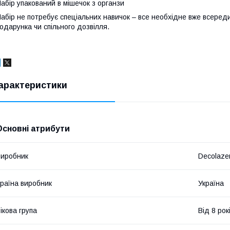
абір упакований в мішечок з органзи
абір не потребує спеціальних навичок – все необхідне вже всеред
одарунка чи спільного дозвілля.
арактеристики
Основні атрибути
иробник
Decolaze
раїна виробник
Україна
ікова група
Від 8 рок