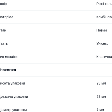
олір
Різні кол
атеріал
Комбінов
Стан
Новий
тать
Унісекс
ип мозаїки
Класична
Упаковка
исота упаковки
23 мм
овжина упаковки
23 мм
іаметр упаковки
7 мм