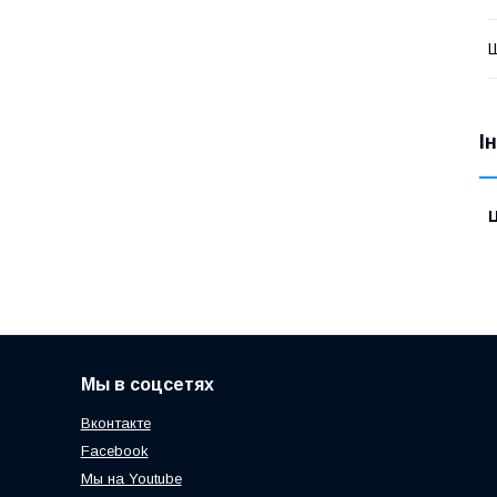
Ш
І
Ц
Мы в соцсетях
Вконтакте
Facebook
Мы на Youtube