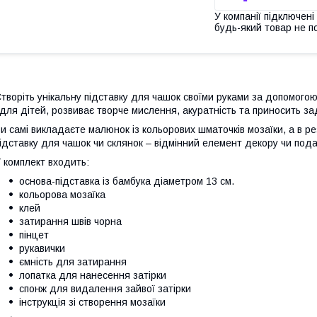
У компанії підключені
будь-який товар не п
творіть унікальну підставку для чашок своїми руками за допомогою
 для дітей, розвиває творче мислення, акуратність та приносить з
и самі викладаєте малюнок із кольорових шматочків мозаїки, а в р
ідставку для чашок чи склянок – відмінний елемент декору чи под
 комплект входить:
основа-підставка із бамбука діаметром 13 см.
кольорова мозаїка
клей
затирання швів чорна
пінцет
рукавички
ємність для затирання
лопатка для нанесення затірки
спонж для видалення зайвої затірки
інструкція зі створення мозаїки