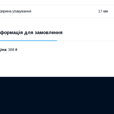
ирина упакування
17 мм
нформація для замовлення
іна:
308 ₴