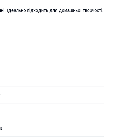
ині. Ідеально підходить для домашньої творчості,
r
ів