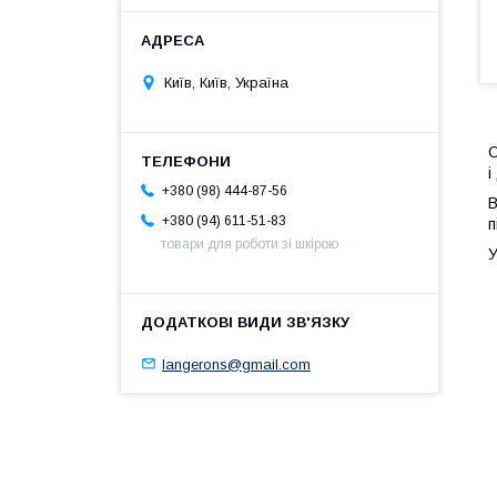
Київ, Київ, Україна
С
і
+380 (98) 444-87-56
В
+380 (94) 611-51-83
п
товари для роботи зі шкірою
У
langerons@gmail.com