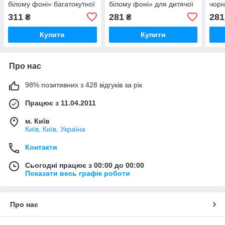
білому фоні» багатокутної
білому фоні» для дитячої
чорн
форми для дитячої
творчості
дитя
311
281
281
₴
₴
творчості
Купити
Купити
Про нас
98% позитивних з 428 відгуків за рік
Працює з 11.04.2011
м. Київ
Київ, Київ, Україна
Контакти
Сьогодні працює з 00:00 до 00:00
Показати весь графік роботи
Про нас