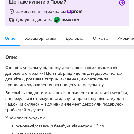
Що таке купити з Пром?
Замовлення під захистом
Доступна доставка
Опис
Характеристики
Доставка
Оплата
Умови п
Опис
Створіть унікальну підставку для чашок своїми руками за
допомогою мозаїки! Цей набір підійде як для дорослих, так і
для дітей, розвиває творче мислення, акуратність та
приносить задоволення від процесу та результату.
Ви самі викладаєте малюнок із кольорових шматочків мозаїки,
а в результаті отримуєте стильну та практичну підставку для
чашок чи склянок – відмінний елемент декору чи подарунок,
зроблений із душею.
У комплект входить:
основа-підставка із бамбука діаметром 13 см.
кольорова мозаїка