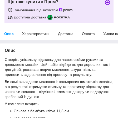
Що таке купити з Пром?
Замовлення під захистом
Доступна доставка
Опис
Характеристики
Доставка
Оплата
Умови п
Опис
Створіть унікальну підставку для чашок своїми руками за
допомогою мозаїки! Цей набір підійде як для дорослих, так і
для дітей, розвиває творче мислення, акуратність та
приносить задоволення від процесу та результату.
Ви самі викладаєте малюнок із кольорових шматочків мозаїки,
а в результаті отримуєте стильну та практичну підставку для
чашок чи склянок – відмінний елемент декору чи подарунок,
зроблений із душею.
У комплект входить:
Основа з бамбука квітка 11,5 см
кольорова мозаїка