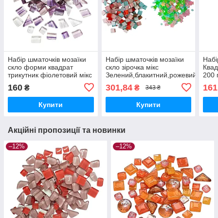
Набір шматочків мозаїки
Набір шматочків мозаїки
Набі
скло форми квадрат
скло зірочка мікс
Квад
трикутник фіолетовий мікс
Зелений,блакитний,рожевий
200 
в смужку 200 гр 150-170
200 гр 150-180 штук
тов
160
301,84
161
₴
₴
343 ₴
шт
товщина 4 мм
Купити
Купити
Акційні пропозиції та новинки
–12%
–12%