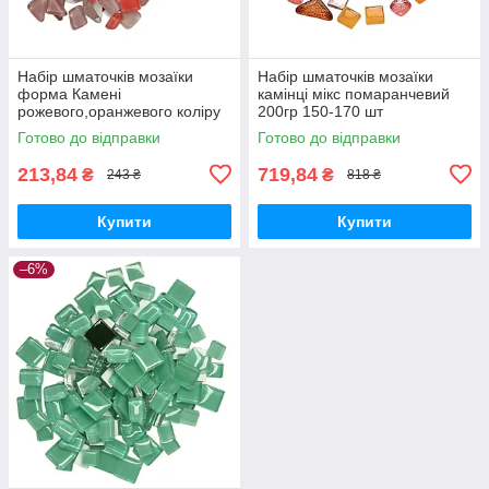
Набір шматочків мозаїки
Набір шматочків мозаїки
форма Камені
камінці мікс помаранчевий
рожевого,оранжевого коліру
200гр 150-170 шт
200 гр 150-180 шт товщина 4
декоративні каміння для
Готово до відправки
Готово до відправки
мм
декору
213,84
719,84
₴
₴
243 ₴
818 ₴
Купити
Купити
–6%