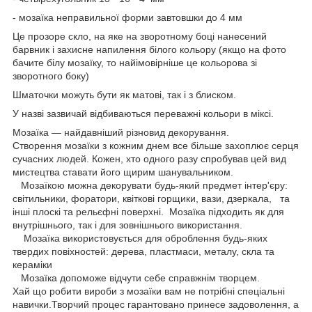
- мозаїка неправильної форми завтовшки до 4 мм
Це прозоре скло, на яке на зворотному боці нанесений
барвник і захисне напилення білого кольору (якщо на фото
бачите білу мозаїку, то найімовірніше це кольорова зі
зворотного боку)
Шматочки можуть бути як матові, так і з блиском.
У назві зазвичай відбиваються переважні кольори в міксі.
Мозаїка — найдавніший різновид декорування.
Створення мозаїки з кожним днем все більше захоплює серця
сучасних людей. Кожен, хто одного разу спробував цей вид
мистецтва ставати його щирим шанувальником.
Мозаїкою можна декорувати будь-який предмет інтер'єру:
світильники, форатори, квіткові горщики, вази, дзеркала, та
інші плоскі та рельєфні поверхні. Мозаїка підходить як для
внутрішнього, так і для зовнішнього використання.
Мозаїка використовується для оброблення будь-яких
твердих повіхностей: дерева, пластмаси, металу, скла та
кераміки
Мозаїка допоможе відчути себе справжнім творцем.
Хай що робити вироби з мозаїки вам не потрібні спеціальні
навички.Творчий процес гарантовано принесе задоволення, а