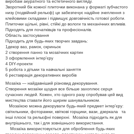
виробам акуратного та естетичного вигляду.
Зворотний бік кожної плиточки виконана у форматі зубчастого
низу (подвійний рельєф) це забезпечує надійне зчеплення з
клейовими складами і підвищує довговічність готової роботи.
Плиточки щільні, рівні, стійкі до вологи та механічних впливів.
Підходять для початківців та професіоналів.
Область застосування
Підходить для будь-яких творчих завдань:
1декор ваз, рамок, скриньок
2 створення панно та мозаїчних картин
3 оформлення інтер'єру
4 DIY-проекти
5 робота з дітьми та навчальні заняття
6 реставрація декоративних виробів
Мозаїка — найдавніший різновид декорування.
Створення мозаїки щодня все більше захоплює серця
сучасних людей. Кожен, хто одного разу спробував цей вид
мистецтва ставати його щирим шанувальником.
Мозаїкою можна декорувати будь-який предмет інтер'єру:
світильники, фоторамки, квіткові горщики, вази, дзеркала та
інші плоскі та рельєфні поверхні. Мозаїка підходить як для
внутрішнього, так і для зовнішнього використання.
Мозаїка використовується для оброблення будь-яких