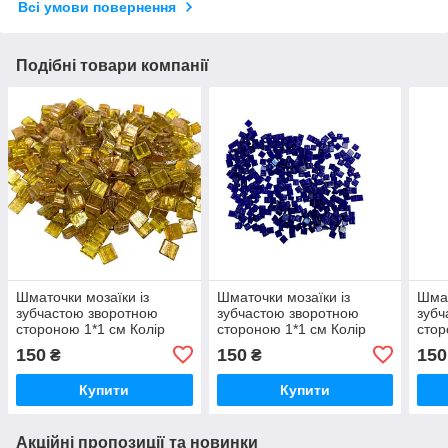
Всі умови повернення
Подібні товари компанії
Шматочки мозаїки із
Шматочки мозаїки із
Шмат
зубчастою зворотною
зубчастою зворотною
зубч
стороною 1*1 см Колір
стороною 1*1 см Колір
стор
жовтий з блиском (300
синій із блиском срібним
чорн
150
150
150
₴
₴
штук 200 грам) Форма
(300 штук 200 грам)
блис
квадрат
Форма квадрат
грам
Купити
Купити
Акційні пропозиції та новинки