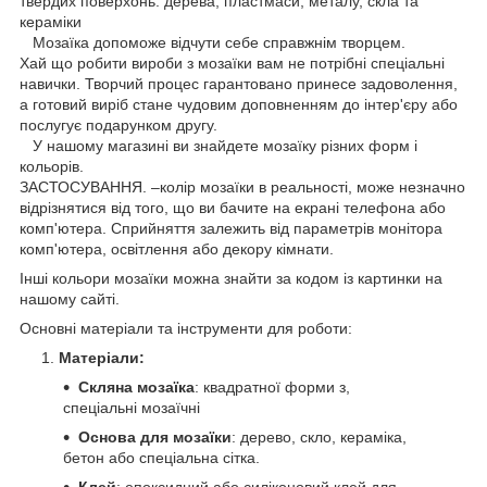
твердих поверхонь: дерева, пластмаси, металу, скла та
кераміки
Мозаїка допоможе відчути себе справжнім творцем.
Хай що робити вироби з мозаїки вам не потрібні спеціальні
навички. Творчий процес гарантовано принесе задоволення,
а готовий виріб стане чудовим доповненням до інтер'єру або
послугує подарунком другу.
У нашому магазині ви знайдете мозаїку різних форм і
кольорів.
ЗАСТОСУВАННЯ. –колір мозаїки в реальності, може незначно
відрізнятися від того, що ви бачите на екрані телефона або
комп'ютера. Сприйняття залежить від параметрів монітора
комп'ютера, освітлення або декору кімнати.
Інші кольори мозаїки можна знайти за кодом із картинки на
нашому сайті.
Основні матеріали та інструменти для роботи:
Матеріали:
Скляна мозаїка
: квадратної форми з,
спеціальні мозаїчні
Основа для мозаїки
: дерево, скло, кераміка,
бетон або спеціальна сітка.
Клей
: епоксидний або силіконовий клей для