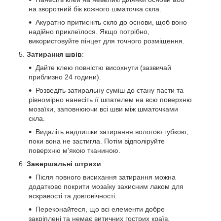
на зворотний бік кожного шматочка скла.
Акуратно притисніть скло до основи, щоб воно
надійно приклеїлося. Якщо потрібно,
використовуйте пінцет для точного розміщення.
Затирання швів
:
Дайте клею повністю висохнути (зазвичай
приблизно 24 години).
Розведіть затиральну суміш до стану пасти та
рівномірно нанесіть її шпателем на всю поверхню
мозаїки, заповнюючи всі шви між шматочками
скла.
Видаліть надлишки затирання вологою губкою,
поки вона не застигла. Потім відполіруйте
поверхню м'якою тканиною.
Завершальні штрихи
:
Після повного висихання затирання можна
додатково покрити мозаїку захисним лаком для
яскравості та довговічності.
Переконайтеся, що всі елементи добре
закріплені та немає витичних гострих країв.