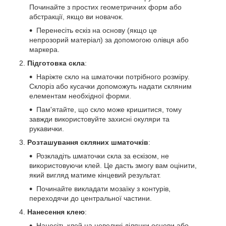
Починайте з простих геометричних форм або
абстракції, якщо ви новачок.
Перенесіть ескіз на основу (якщо це
непрозорий матеріал) за допомогою олівця або
маркера.
Підготовка скла
:
Наріжте скло на шматочки потрібного розміру.
Склоріз або кусачки допоможуть надати скляним
елементам необхідної форми.
Пам'ятайте, що скло може кришитися, тому
завжди використовуйте захисні окуляри та
рукавички.
Розташування скляних шматочків
:
Розкладіть шматочки скла за ескізом, не
використовуючи клей. Це дасть змогу вам оцінити,
який вигляд матиме кінцевий результат.
Починайте викладати мозаїку з контурів,
переходячи до центральної частини.
Нанесення клею
:
Нанесіть клей на невеликі ділянки основи або