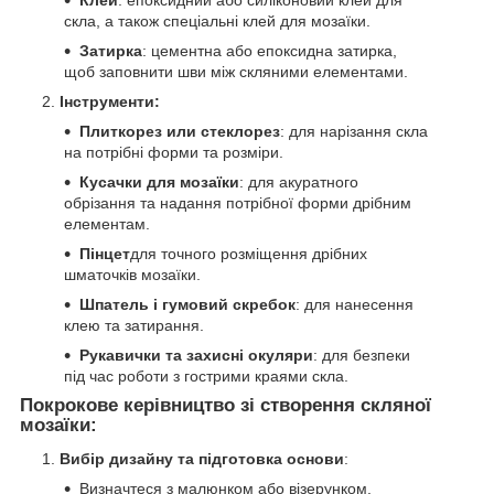
скла, а також спеціальні клей для мозаїки.
Затирка
: цементна або епоксидна затирка,
щоб заповнити шви між скляними елементами.
Інструменти:
Плиткорез или стеклорез
: для нарізання скла
на потрібні форми та розміри.
Кусачки для мозаїки
: для акуратного
обрізання та надання потрібної форми дрібним
елементам.
Пінцет
для точного розміщення дрібних
шматочків мозаїки.
Шпатель і гумовий скребок
: для нанесення
клею та затирання.
Рукавички та захисні окуляри
: для безпеки
під час роботи з гострими краями скла.
Покрокове керівництво зі створення скляної
мозаїки:
Вибір дизайну та підготовка основи
:
Визначтеся з малюнком або візерунком.