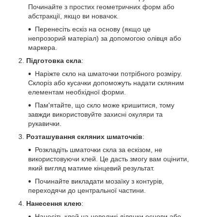
Починайте з простих геометричних форм або
абстракції, якщо ви новачок.
Перенесіть ескіз на основу (якщо це
непрозорий матеріал) за допомогою олівця або
маркера.
Підготовка скла
:
Наріжте скло на шматочки потрібного розміру.
Склоріз або кусачки допоможуть надати скляним
елементам необхідної форми.
Пам'ятайте, що скло може кришитися, тому
завжди використовуйте захисні окуляри та
рукавички.
Розташування скляних шматочків
:
Розкладіть шматочки скла за ескізом, не
використовуючи клей. Це дасть змогу вам оцінити,
який вигляд матиме кінцевий результат.
Починайте викладати мозаїку з контурів,
переходячи до центральної частини.
Нанесення клею
:
Нанесіть клей на невеликі ділянки основи або