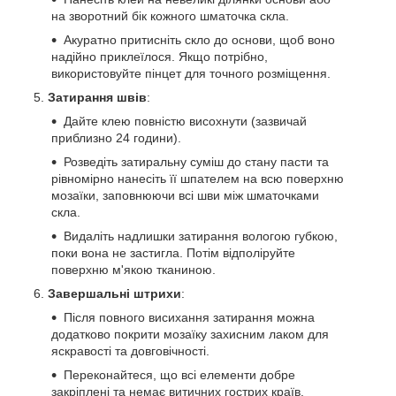
на зворотний бік кожного шматочка скла.
Акуратно притисніть скло до основи, щоб воно
надійно приклеїлося. Якщо потрібно,
використовуйте пінцет для точного розміщення.
Затирання швів
:
Дайте клею повністю висохнути (зазвичай
приблизно 24 години).
Розведіть затиральну суміш до стану пасти та
рівномірно нанесіть її шпателем на всю поверхню
мозаїки, заповнюючи всі шви між шматочками
скла.
Видаліть надлишки затирання вологою губкою,
поки вона не застигла. Потім відполіруйте
поверхню м'якою тканиною.
Завершальні штрихи
:
Після повного висихання затирання можна
додатково покрити мозаїку захисним лаком для
яскравості та довговічності.
Переконайтеся, що всі елементи добре
закріплені та немає витичних гострих країв.