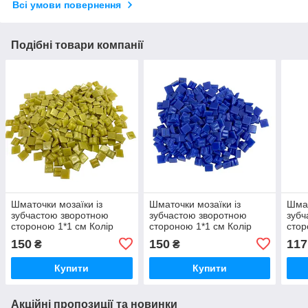
Всі умови повернення
Подібні товари компанії
Шматочки мозаїки із
Шматочки мозаїки із
Шмат
зубчастою зворотною
зубчастою зворотною
зубч
стороною 1*1 см Колір
стороною 1*1 см Колір
стор
Бежевий (300 штук 200
синій (300 штук 200 грам)
Різн
150
150
117
₴
₴
грам) Форма квадрат
Форма квадрат
штук
квад
Купити
Купити
Акційні пропозиції та новинки