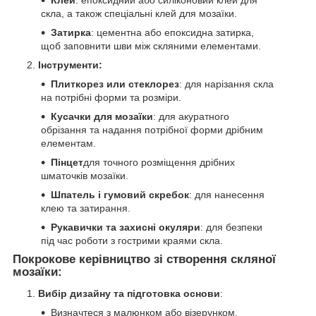
скла, а також спеціальні клей для мозаїки.
Затирка
: цементна або епоксидна затирка,
щоб заповнити шви між скляними елементами.
Інструменти:
Плиткорез или стеклорез
: для нарізання скла
на потрібні форми та розміри.
Кусачки для мозаїки
: для акуратного
обрізання та надання потрібної форми дрібним
елементам.
Пінцет
для точного розміщення дрібних
шматочків мозаїки.
Шпатель і гумовий скребок
: для нанесення
клею та затирання.
Рукавички та захисні окуляри
: для безпеки
під час роботи з гострими краями скла.
Покрокове керівництво зі створення скляної
мозаїки:
Вибір дизайну та підготовка основи
:
Визначтеся з малюнком або візерунком.