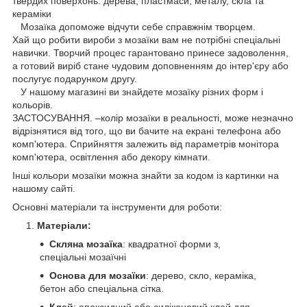
твердих поверхонь: дерева, пластмаси, металу, скла та
кераміки
Мозаїка допоможе відчути себе справжнім творцем.
Хай що робити вироби з мозаїки вам не потрібні спеціальні
навички. Творчий процес гарантовано принесе задоволення,
а готовий виріб стане чудовим доповненням до інтер'єру або
послугує подарунком другу.
У нашому магазині ви знайдете мозаїку різних форм і
кольорів.
ЗАСТОСУВАННЯ. –колір мозаїки в реальності, може незначно
відрізнятися від того, що ви бачите на екрані телефона або
комп'ютера. Сприйняття залежить від параметрів монітора
комп'ютера, освітлення або декору кімнати.
Інші кольори мозаїки можна знайти за кодом із картинки на
нашому сайті.
Основні матеріали та інструменти для роботи:
Матеріали:
Скляна мозаїка
: квадратної форми з,
спеціальні мозаїчні
Основа для мозаїки
: дерево, скло, кераміка,
бетон або спеціальна сітка.
Клей
: епоксидний або силіконовий клей для