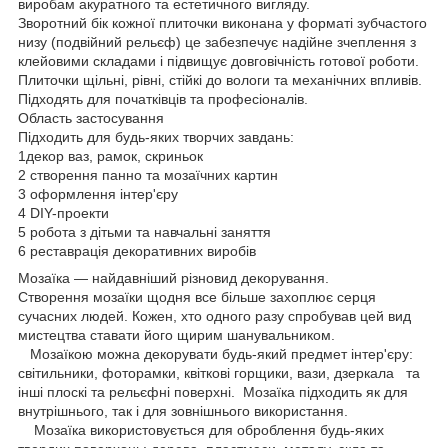
виробам акуратного та естетичного вигляду.
Зворотний бік кожної плиточки виконана у форматі зубчастого
низу (подвійний рельєф) це забезпечує надійне зчеплення з
клейовими складами і підвищує довговічність готової роботи.
Плиточки щільні, рівні, стійкі до вологи та механічних впливів.
Підходять для початківців та професіоналів.
Область застосування
Підходить для будь-яких творчих завдань:
1декор ваз, рамок, скриньок
2 створення панно та мозаїчних картин
3 оформлення інтер'єру
4 DIY-проекти
5 робота з дітьми та навчальні заняття
6 реставрація декоративних виробів
Мозаїка — найдавніший різновид декорування.
Створення мозаїки щодня все більше захоплює серця
сучасних людей. Кожен, хто одного разу спробував цей вид
мистецтва ставати його щирим шанувальником.
Мозаїкою можна декорувати будь-який предмет інтер'єру:
світильники, фоторамки, квіткові горщики, вази, дзеркала та
інші плоскі та рельєфні поверхні. Мозаїка підходить як для
внутрішнього, так і для зовнішнього використання.
Мозаїка використовується для оброблення будь-яких