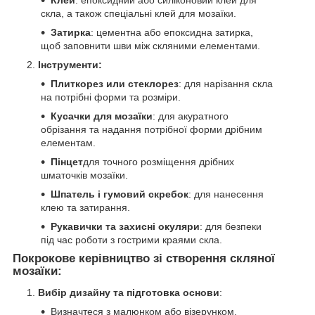
скла, а також спеціальні клей для мозаїки.
Затирка
: цементна або епоксидна затирка,
щоб заповнити шви між скляними елементами.
Інструменти:
Плиткорез или стеклорез
: для нарізання скла
на потрібні форми та розміри.
Кусачки для мозаїки
: для акуратного
обрізання та надання потрібної форми дрібним
елементам.
Пінцет
для точного розміщення дрібних
шматочків мозаїки.
Шпатель і гумовий скребок
: для нанесення
клею та затирання.
Рукавички та захисні окуляри
: для безпеки
під час роботи з гострими краями скла.
Покрокове керівництво зі створення скляної
мозаїки:
Вибір дизайну та підготовка основи
:
Визначтеся з малюнком або візерунком.