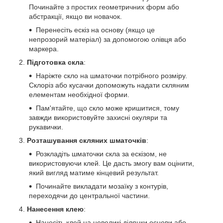
Починайте з простих геометричних форм або
абстракції, якщо ви новачок.
Перенесіть ескіз на основу (якщо це
непрозорий матеріал) за допомогою олівця або
маркера.
Підготовка скла
:
Наріжте скло на шматочки потрібного розміру.
Склоріз або кусачки допоможуть надати скляним
елементам необхідної форми.
Пам'ятайте, що скло може кришитися, тому
завжди використовуйте захисні окуляри та
рукавички.
Розташування скляних шматочків
:
Розкладіть шматочки скла за ескізом, не
використовуючи клей. Це дасть змогу вам оцінити,
який вигляд матиме кінцевий результат.
Починайте викладати мозаїку з контурів,
переходячи до центральної частини.
Нанесення клею
:
Нанесіть клей на невеликі ділянки основи або