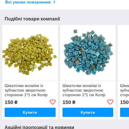
Всі умови повернення
Подібні товари компанії
Шматочки мозаїки із
Шматочки мозаїки із
Шмат
зубчастою зворотною
зубчастою зворотною
зубч
стороною 1*1 см Колір
стороною 1*1 см Колір
стор
Бежевий (300 штук 200
блакитний із блиском (300
блак
150
150
150
₴
₴
грам) Форма квадрат
штук 200 грам) Форма
грам
квадрат
Купити
Купити
Акційні пропозиції та новинки