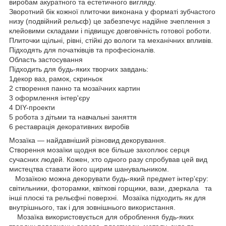
виробам акуратного та естетичного вигляду.
Зворотний бік кожної плиточки виконана у форматі зубчастого
низу (подвійний рельєф) це забезпечує надійне зчеплення з
клейовими складами і підвищує довговічність готової роботи.
Плиточки щільні, рівні, стійкі до вологи та механічних впливів.
Підходять для початківців та професіоналів.
Область застосування
Підходить для будь-яких творчих завдань:
1декор ваз, рамок, скриньок
2 створення панно та мозаїчних картин
3 оформлення інтер'єру
4 DIY-проекти
5 робота з дітьми та навчальні заняття
6 реставрація декоративних виробів
Мозаїка — найдавніший різновид декорування.
Створення мозаїки щодня все більше захоплює серця
сучасних людей. Кожен, хто одного разу спробував цей вид
мистецтва ставати його щирим шанувальником.
Мозаїкою можна декорувати будь-який предмет інтер'єру:
світильники, фоторамки, квіткові горщики, вази, дзеркала та
інші плоскі та рельєфні поверхні. Мозаїка підходить як для
внутрішнього, так і для зовнішнього використання.
Мозаїка використовується для оброблення будь-яких