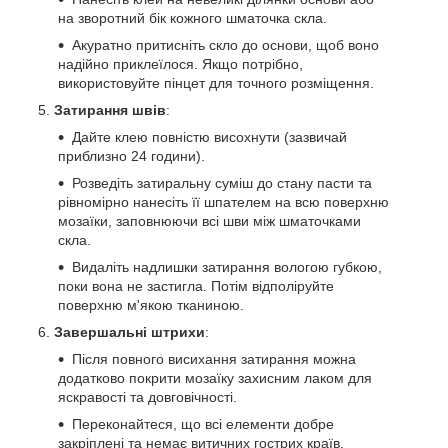
на зворотний бік кожного шматочка скла.
Акуратно притисніть скло до основи, щоб воно
надійно приклеїлося. Якщо потрібно,
використовуйте пінцет для точного розміщення.
Затирання швів
:
Дайте клею повністю висохнути (зазвичай
приблизно 24 години).
Розведіть затиральну суміш до стану пасти та
рівномірно нанесіть її шпателем на всю поверхню
мозаїки, заповнюючи всі шви між шматочками
скла.
Видаліть надлишки затирання вологою губкою,
поки вона не застигла. Потім відполіруйте
поверхню м'якою тканиною.
Завершальні штрихи
:
Після повного висихання затирання можна
додатково покрити мозаїку захисним лаком для
яскравості та довговічності.
Переконайтеся, що всі елементи добре
закріплені та немає витичних гострих країв.