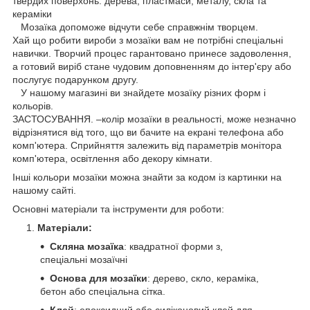
твердих поверхонь: дерева, пластмаси, металу, скла та
кераміки
Мозаїка допоможе відчути себе справжнім творцем.
Хай що робити вироби з мозаїки вам не потрібні спеціальні
навички. Творчий процес гарантовано принесе задоволення,
а готовий виріб стане чудовим доповненням до інтер'єру або
послугує подарунком другу.
У нашому магазині ви знайдете мозаїку різних форм і
кольорів.
ЗАСТОСУВАННЯ. –колір мозаїки в реальності, може незначно
відрізнятися від того, що ви бачите на екрані телефона або
комп'ютера. Сприйняття залежить від параметрів монітора
комп'ютера, освітлення або декору кімнати.
Інші кольори мозаїки можна знайти за кодом із картинки на
нашому сайті.
Основні матеріали та інструменти для роботи:
Матеріали:
Скляна мозаїка
: квадратної форми з,
спеціальні мозаїчні
Основа для мозаїки
: дерево, скло, кераміка,
бетон або спеціальна сітка.
Клей
: епоксидний або силіконовий клей для