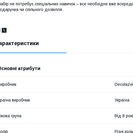
абір не потребує спеціальних навичок – все необхідне вже всеред
одарунка чи спільного дозвілля.
арактеристики
Основні атрибути
иробник
Decolaze
раїна виробник
Україна
ікова група
Від 8 рок
олір
Різні кол