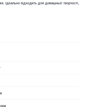
ині. Ідеально підходить для домашньої творчості,
r
ів
ьори