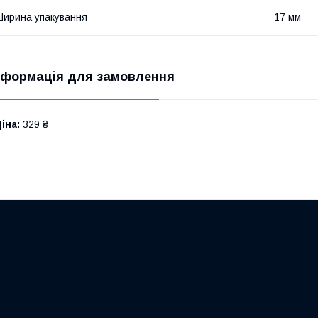
ирина упакування
17 мм
нформація для замовлення
іна:
329 ₴