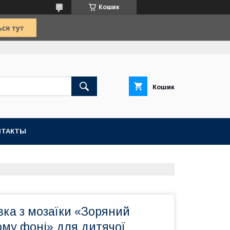
Кошик
Кошик
НТАКТЫ
вка з мозаїки «Зоряний
ому фоні» для дитячої