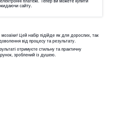
 електронні платежі. Тепер ви можете купити
окидаючи сайту.
 мозаїки! Цей набір підійде як для дорослих, так
адоволення від процесу та результату.
езультаті отримуєте стильну та практичну
арунок, зроблений із душею.