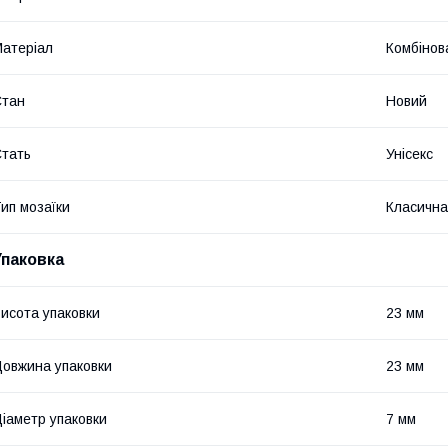
атеріал
Комбінов
Стан
Новий
тать
Унісекс
ип мозаїки
Класична
Упаковка
исота упаковки
23 мм
овжина упаковки
23 мм
іаметр упаковки
7 мм