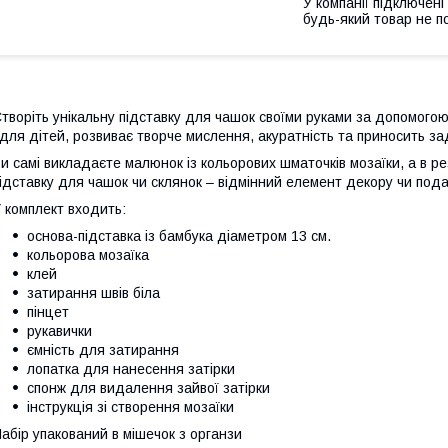
У компанії підключені
будь-який товар не п
творіть унікальну підставку для чашок своїми руками за допомогою
 для дітей, розвиває творче мислення, акуратність та приносить з
и самі викладаєте малюнок із кольорових шматочків мозаїки, а в р
ідставку для чашок чи склянок – відмінний елемент декору чи под
 комплект входить:
основа-підставка із бамбука діаметром 13 см.
кольорова мозаїка
клей
затирання швів біла
пінцет
рукавички
ємність для затирання
лопатка для нанесення затірки
спонж для видалення зайвої затірки
інструкція зі створення мозаїки
абір упакований в мішечок з органзи