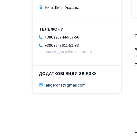
Київ, Київ, Україна
С
+380 (98) 444-87-56
і
+380 (94) 611-51-83
В
товари для роботи зі шкірою
п
У
langerons@gmail.com
Н