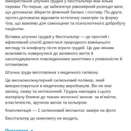
Використання штучних грудей у бюстгальтері має кілька
переваг. По-перше, це забезпечує рівномірний розподіл ваги,
що допомагає зберегти фізичний баланс і поставу. По-друге,
протез допомагає відновити естетичну симетрію та форму
тіла, що важливо для самооцінки та психологічного добробуту
пацієнтки.
Вставка штучних грудей у бюстгальтер — це простий і
ефективний спосіб домогтися природного зовнішнього
вигляду та комфорту після втрати грудей. Це дає жінкам
можливість повернутися до активного життя й
насолоджуватися повсякденними заняттями з упевненістю й
оптимізмом.
Штучна груди виготовлена з медичного силікону
Це високомолекулярний силіконовий полімер, який
використовується в медичному виробництві. Він не має
запаху, смаку та нетоксичний. Грудна накладка з цього
матеріалу ближче до тканин молочної залози за м'якістю,
еластичністю, зручною вагою та кольором.
Комплектація — 1 силіконовий імплантат, заміри на фото
Бюстгальтер до комплекту не входить.
Приховати