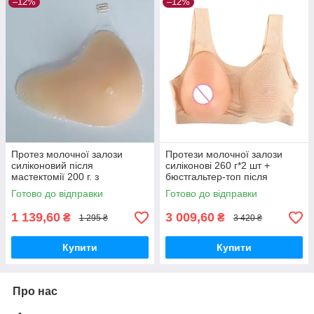
–12%
–12%
Протез молочної залози
Протези молочної залози
силіконовий після
силіконові 260 г*2 шт +
мастектомії 200 г. з
бюстгальтер-топ після
подовженням до пахви права
мастектомії S чашка А/B
Готово до відправки
Готово до відправки
1 139,60
3 009,60
₴
₴
1 295 ₴
3 420 ₴
Купити
Купити
Про нас