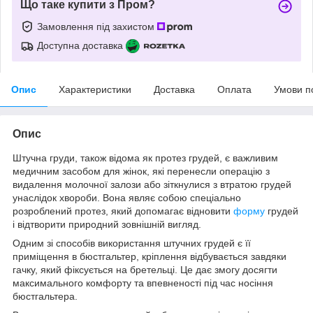
Що таке купити з Пром?
Замовлення під захистом
Доступна доставка
Опис
Характеристики
Доставка
Оплата
Умови п
Опис
Штучна груди, також відома як протез грудей, є важливим
медичним засобом для жінок, які перенесли операцію з
видалення молочної залози або зіткнулися з втратою грудей
унаслідок хвороби. Вона являє собою спеціально
розроблений протез, який допомагає відновити
форму
грудей
і відтворити природний зовнішній вигляд.
Одним зі способів використання штучних грудей є її
приміщення в бюстгальтер, кріплення відбувається завдяки
гачку, який фіксується на бретельці. Це дає змогу досягти
максимального комфорту та впевненості під час носіння
бюстгальтера.