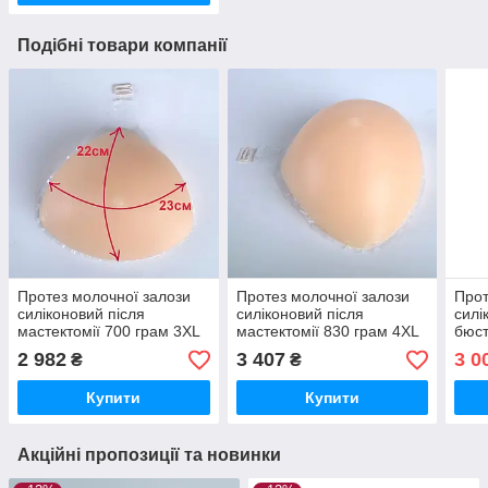
Подібні товари компанії
Протез молочної залози
Протез молочної залози
Прот
силіконовий після
силіконовий після
силі
мастектомії 700 грам 3XL
мастектомії 830 грам 4XL
бюст
18*15,5*9 чашка Е
19*17*8 чашка ЇЇ
маст
2 982
3 407
3 0
₴
₴
Купити
Купити
Акційні пропозиції та новинки