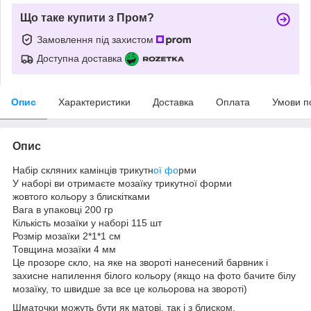
Що таке купити з Пром?
Замовлення під захистом
Доступна доставка
Опис
Характеристики
Доставка
Оплата
Умови п
Опис
Набір скляних камінців трикутн
ої фо
рми
У наборі ви отримаєте мозаїку трикутної форми
жовтого кольору з блискітками
Вага в упаковці 200 гр
Кількість мозаїки у наборі 115 шт
Розмір мозаїки 2*1*1 см
Товщина мозаїки 4 мм
Це прозоре скло, на яке на звороті нанесений барвник і
захисне напилення білого кольору (якщо на фото бачите білу
мозаїку, то швидше за все це кольорова на звороті)
Шматочки можуть бути як матові, так і з блиском.