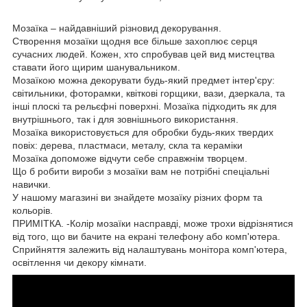
Мозаїка – найдавніший різновид декорування.
Створення мозаїки щодня все більше захоплює серця
сучасних людей. Кожен, хто спробував цей вид мистецтва
ставати його щирим шанувальником.
Мозаїкою можна декорувати будь-який предмет інтер'єру:
світильники, фоторамки, квіткові горщики, вази, дзеркала, та
інші плоскі та рельєфні поверхні. Мозаїка підходить як для
внутрішнього, так і для зовнішнього використання.
Мозаїка використовується для обробки будь-яких твердих
повіх: дерева, пластмаси, металу, скла та кераміки
Мозаїка допоможе відчути себе справжнім творцем.
Що б робити вироби з мозаїки вам не потрібні спеціальні
навички.
У нашому магазині ви знайдете мозаїку різних форм та
кольорів.
ПРИМІТКА. -Колір мозаїки насправді, може трохи відрізнятися
від того, що ви бачите на екрані телефону або комп'ютера.
Сприйняття залежить від налаштувань монітора комп'ютера,
освітлення чи декору кімнати.