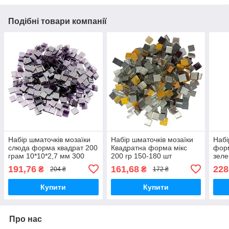
Подібні товари компанії
Набір шматочків мозаїки
Набір шматочків мозаїки
Набі
слюда форма квадрат 200
Квадратна форма мікс
форм
грам 10*10*2,7 мм 300
200 гр 150-180 шт
зеле
штук колір темно-
товщина 4 мм
150-
191,76
161,68
228
₴
₴
204 ₴
172 ₴
фіолетовий прозорий
Купити
Купити
Про нас