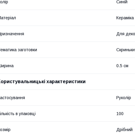
олір
Синій
атеріал
Кераміка
ризначення
Для дек
ематика заготовки
Скриньки
Ширина
0.5 см
Користувальницькі характеристики
астосування
Руколір
ількість в упаковці
100
озмір
Дрібний