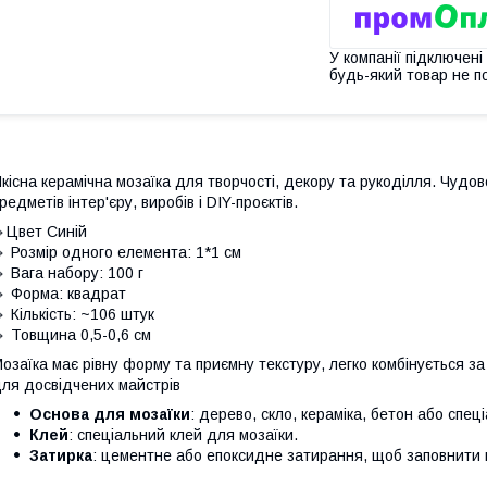
У компанії підключені
будь-який товар не п
кісна керамічна мозаїка для творчості, декору та рукоділля. Чуд
редметів інтер'єру, виробів і DIY-проєктів.
Цвет Синій
 Розмір одного елемента: 1*1 см
 Вага набору: 100 г
 Форма: квадрат
 Кількість: ~106 штук
 Товщина 0,5-0,6 см
озаїка має рівну форму та приємну текстуру, легко комбінується за 
ля досвідчених майстрів
Основа для мозаїки
: дерево, скло, кераміка, бетон або спеці
Клей
: спеціальний клей для мозаїки.
Затирка
: цементне або епоксидне затирання, щоб заповнити